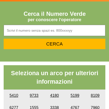
Cerca il Numero Verde
per conoscere l'operatore
Seleziona un arco per ulteriori
informazioni
5410
9733
4180
5199
8109
6277
1555
3338
4767
7960