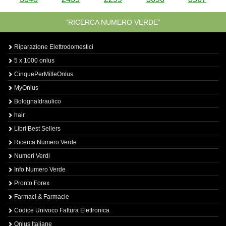
“RICERCA NUMERO VERDE”
Riparazione Elettrodomestici
5 x 1000 onlus
CinquePerMilleOnlus
MyOnlus
BolognaIdraulico
hair
Libri Best Sellers
Ricerca Numero Verde
Numeri Verdi
Info Numero Verde
Pronto Forex
Farmaci & Farmacie
Codice Univoco Fattura Elettronica
Onlus Italiane