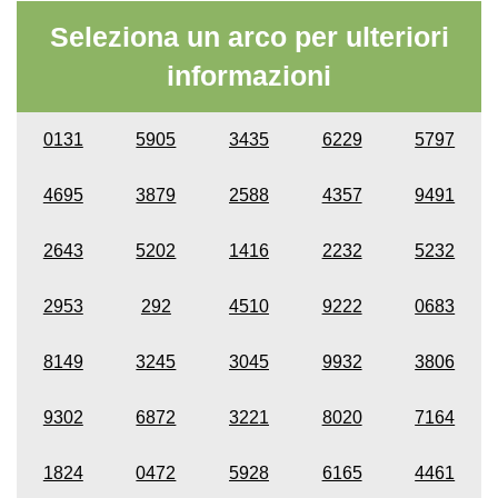
Seleziona un arco per ulteriori
informazioni
0131
5905
3435
6229
5797
4695
3879
2588
4357
9491
2643
5202
1416
2232
5232
2953
292
4510
9222
0683
8149
3245
3045
9932
3806
9302
6872
3221
8020
7164
1824
0472
5928
6165
4461