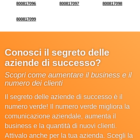
800817096
800817097
800817098
800817099
Conosci il segreto delle
aziende di successo?
Scopri come aumentare il business e il
numero dei clienti
Il segreto delle aziende di successo è il
numero verde! Il numero verde migliora la
comunicazione aziendale, aumenta il
business e la quantità di nuovi clienti.
Attivalo anche per la tua azienda. Scegli la