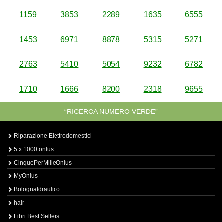
1159
3853
2289
1635
6555
1453
6971
8878
5315
5271
2763
5410
5054
9232
6782
1710
1666
8200
2318
9655
“RICERCA NUMERO VERDE”
Riparazione Elettrodomestici
5 x 1000 onlus
CinquePerMilleOnlus
MyOnlus
BolognaIdraulico
hair
Libri Best Sellers