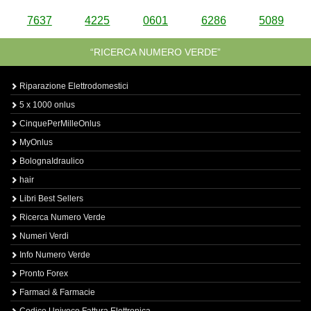
7637
4225
0601
6286
5089
“RICERCA NUMERO VERDE”
Riparazione Elettrodomestici
5 x 1000 onlus
CinquePerMilleOnlus
MyOnlus
BolognaIdraulico
hair
Libri Best Sellers
Ricerca Numero Verde
Numeri Verdi
Info Numero Verde
Pronto Forex
Farmaci & Farmacie