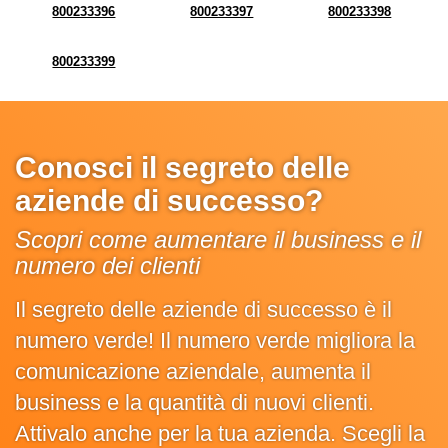
800233396
800233397
800233398
800233399
Conosci il segreto delle
aziende di successo?
Scopri come aumentare il business e il
numero dei clienti
Il segreto delle aziende di successo è il
numero verde! Il numero verde migliora la
comunicazione aziendale, aumenta il
business e la quantità di nuovi clienti.
Attivalo anche per la tua azienda. Scegli la