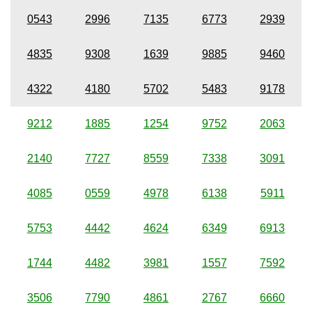
0543
2996
7135
6773
2939
4835
9308
1639
9885
9460
4322
4180
5702
5483
9178
9212
1885
1254
9752
2063
2140
7727
8559
7338
3091
4085
0559
4978
6138
5911
5753
4442
4624
6349
6913
1744
4482
3981
1557
7592
3506
7790
4861
2767
6660