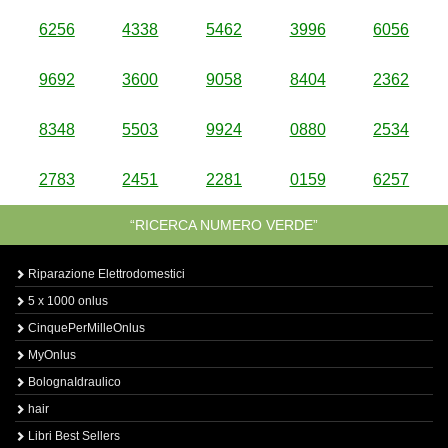
6256
4338
5462
3996
6056
9692
3600
9058
8404
2362
8348
5503
9924
0880
2534
2783
2451
2281
0159
6257
“RICERCA NUMERO VERDE”
Riparazione Elettrodomestici
5 x 1000 onlus
CinquePerMilleOnlus
MyOnlus
BolognaIdraulico
hair
Libri Best Sellers