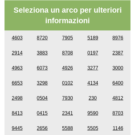
Seleziona un arco per ulteriori
informazioni
4603
8720
7905
5189
8976
2914
3883
8708
0197
2387
4963
6073
4926
3277
3000
6653
3298
0102
4134
6400
2498
0504
7930
230
4812
8413
0415
2341
9590
8703
9445
2656
5588
5505
1146