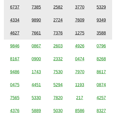
6737
7385
2582
3770
5329
4334
9890
2724
7609
9349
4627
7661
7376
1275
3588
9846
0867
2603
4926
0796
8167
0900
2332
0474
8268
9486
1743
7530
7970
8617
0475
4451
5294
1193
0874
7565
5330
7820
217
4257
4376
5889
5030
8586
8327