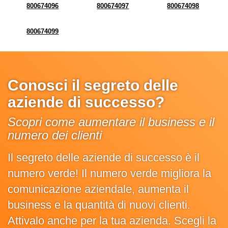
800674096
800674097
800674098
800674099
Conosci il segreto delle
aziende di successo?
Scopri come aumentare il business e il
numero dei clienti
Il segreto delle aziende di successo è il
numero verde! Il numero verde migliora la
comunicazione aziendale, aumenta il
business e la quantità di nuovi clienti.
Attivalo anche per la tua azienda. Scegli la