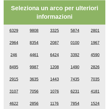
Seleziona un arco per ulteriori
informazioni
6329
9808
3325
5874
2801
2964
8354
2087
0100
1967
246
4461
6424
3392
4590
8495
9987
1208
1490
2826
2915
3635
1443
7435
7035
3107
7056
1076
6231
4181
4622
2856
1176
7854
1524