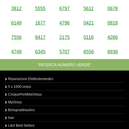
3812
5555
6797
5611
0678
6149
1677
4796
0421
0818
7556
8417
2175
0116
4266
4749
6345
5707
6556
6936
“RICERCA NUMERO VERDE”
Riparazione Elettrodomestici
5 x 1000 onlus
CinquePerMilleOnlus
MyOnlus
BolognaIdraulico
hair
Libri Best Sellers