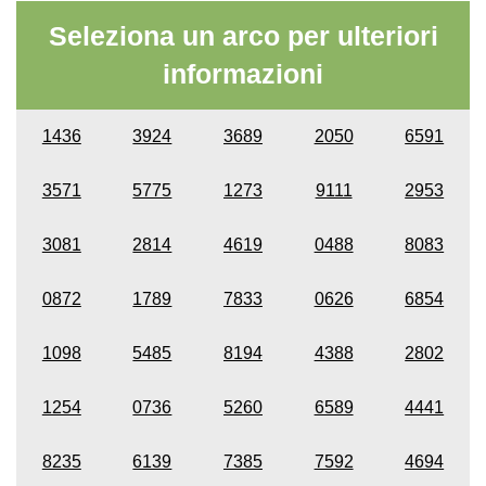
Seleziona un arco per ulteriori
informazioni
1436
3924
3689
2050
6591
3571
5775
1273
9111
2953
3081
2814
4619
0488
8083
0872
1789
7833
0626
6854
1098
5485
8194
4388
2802
1254
0736
5260
6589
4441
8235
6139
7385
7592
4694