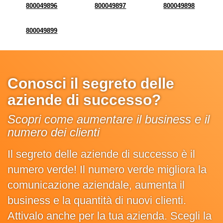
800049896
800049897
800049898
800049899
Conosci il segreto delle
aziende di successo?
Scopri come aumentare il business e il
numero dei clienti
Il segreto delle aziende di successo è il
numero verde! Il numero verde migliora la
comunicazione aziendale, aumenta il
business e la quantità di nuovi clienti.
Attivalo anche per la tua azienda. Scegli la