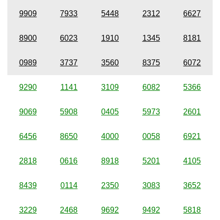
9909
7933
5448
2312
6627
8900
6023
1910
1345
8181
0989
3737
3560
8375
6072
9290
1141
3109
6082
5366
9069
5908
0405
5973
2601
6456
8650
4000
0058
6921
2818
0616
8918
5201
4105
8439
0114
2350
3083
3652
3229
2468
9692
9492
5818