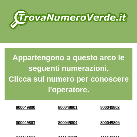
Appartengono a questo arco le
seguenti numerazioni,
Clicca sul numero per conoscere
l'operatore.
800049800
800049801
800049802
800049803
800049804
800049805