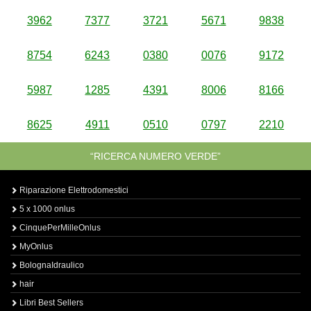
3962
7377
3721
5671
9838
8754
6243
0380
0076
9172
5987
1285
4391
8006
8166
8625
4911
0510
0797
2210
“RICERCA NUMERO VERDE”
Riparazione Elettrodomestici
5 x 1000 onlus
CinquePerMilleOnlus
MyOnlus
BolognaIdraulico
hair
Libri Best Sellers