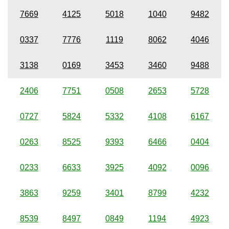
7669
4125
5018
1040
9482
0337
7776
1119
8062
4046
3138
0169
3453
3460
9488
2406
7751
0508
2653
5728
0727
5824
5332
4108
6167
0263
8525
9393
6466
0404
0233
6633
3925
4092
0096
3863
9259
3401
8799
4232
8539
8497
0849
1194
4923