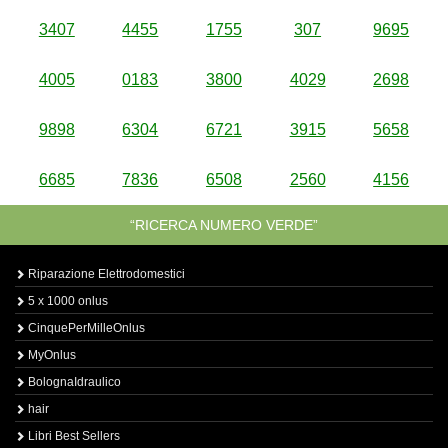
3407
4455
1755
307
9695
4005
0183
3800
4029
2698
9898
6304
6721
3915
5658
6685
7836
6508
2560
4156
“RICERCA NUMERO VERDE”
Riparazione Elettrodomestici
5 x 1000 onlus
CinquePerMilleOnlus
MyOnlus
BolognaIdraulico
hair
Libri Best Sellers