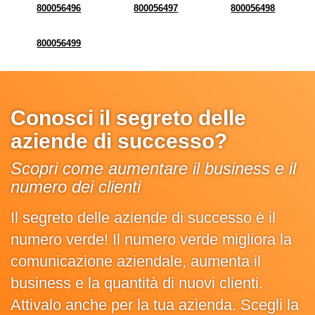
800056496
800056497
800056498
800056499
Conosci il segreto delle
aziende di successo?
Scopri come aumentare il business e il
numero dei clienti
Il segreto delle aziende di successo è il
numero verde! Il numero verde migliora la
comunicazione aziendale, aumenta il
business e la quantità di nuovi clienti.
Attivalo anche per la tua azienda. Scegli la