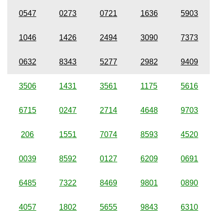
0547
0273
0721
1636
5903
1046
1426
2494
3090
7373
0632
8343
5277
2982
9409
3506
1431
3561
1175
5616
6715
0247
2714
4648
9703
206
1551
7074
8593
4520
0039
8592
0127
6209
0691
6485
7322
8469
9801
0890
4057
1802
5655
9843
6310