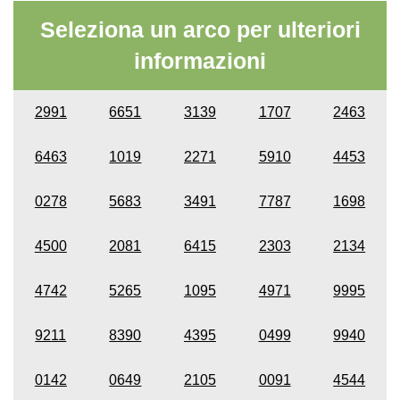
Seleziona un arco per ulteriori
informazioni
2991
6651
3139
1707
2463
6463
1019
2271
5910
4453
0278
5683
3491
7787
1698
4500
2081
6415
2303
2134
4742
5265
1095
4971
9995
9211
8390
4395
0499
9940
0142
0649
2105
0091
4544