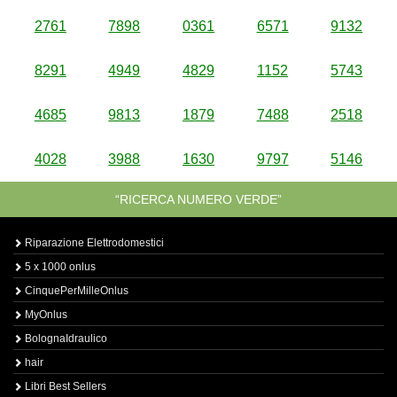
2761
7898
0361
6571
9132
8291
4949
4829
1152
5743
4685
9813
1879
7488
2518
4028
3988
1630
9797
5146
“RICERCA NUMERO VERDE”
Riparazione Elettrodomestici
5 x 1000 onlus
CinquePerMilleOnlus
MyOnlus
BolognaIdraulico
hair
Libri Best Sellers