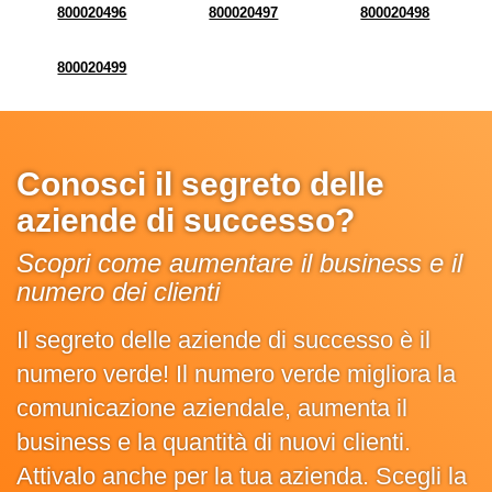
800020496
800020497
800020498
800020499
Conosci il segreto delle
aziende di successo?
Scopri come aumentare il business e il
numero dei clienti
Il segreto delle aziende di successo è il
numero verde! Il numero verde migliora la
comunicazione aziendale, aumenta il
business e la quantità di nuovi clienti.
Attivalo anche per la tua azienda. Scegli la