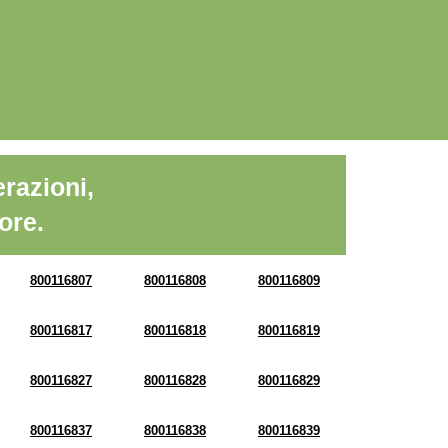
razioni,
ore.
800116807
800116808
800116809
800116817
800116818
800116819
800116827
800116828
800116829
800116837
800116838
800116839