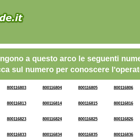
ngono a questo arco le seguenti nume
cca sul numero per conoscere l'operat
800116803
800116804
800116805
800116806
800116813
800116814
800116815
800116816
800116823
800116824
800116825
800116826
800116833
800116834
800116835
800116836