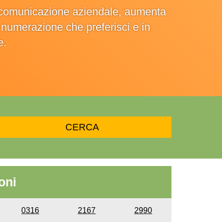
la comunicazione aziendale, aumenta
la numerazione che preferisci e in
e.
oni
0316
2167
2990