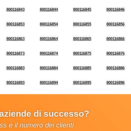
800116843
800116844
800116845
800116846
800116853
800116854
800116855
800116856
800116863
800116864
800116865
800116866
800116873
800116874
800116875
800116876
800116883
800116884
800116885
800116886
800116893
800116894
800116895
800116896
e aziende di successo?
s e il numero dei clienti