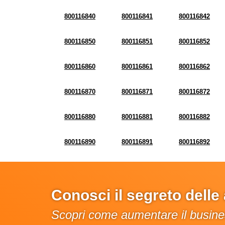
800116840
800116841
800116842
800116850
800116851
800116852
800116860
800116861
800116862
800116870
800116871
800116872
800116880
800116881
800116882
800116890
800116891
800116892
Conosci il segreto dell
Scopri come aumentare il busines