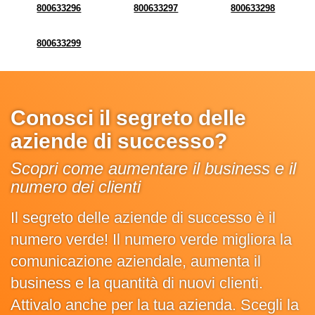
800633296
800633297
800633298
800633299
Conosci il segreto delle
aziende di successo?
Scopri come aumentare il business e il
numero dei clienti
Il segreto delle aziende di successo è il
numero verde! Il numero verde migliora la
comunicazione aziendale, aumenta il
business e la quantità di nuovi clienti.
Attivalo anche per la tua azienda. Scegli la