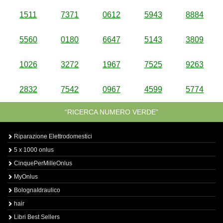
1511
7371
0612
5943
8884
5560
0180
6647
5143
3809
1026
3272
1967
7525
9263
2832
7542
0967
4599
5774
“RICERCA NUMERO VERDE”
Riparazione Elettrodomestici
5 x 1000 onlus
CinquePerMilleOnlus
MyOnlus
BolognaIdraulico
hair
Libri Best Sellers