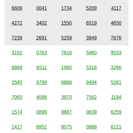
6609
0041
1734
5209
4117
4272
3402
1550
6519
4650
7239
2691
5259
3949
7676
3192
0763
7816
5960
9533
8869
6511
1960
5316
3286
2545
9799
8866
9494
5261
7065
4098
3970
7562
1194
1574
0899
8887
0639
6259
1417
8952
8075
0888
6121