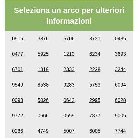
Seleziona un arco per ulteriori
informazioni
0915
3876
5706
8731
0485
0477
5925
1210
6234
3693
6701
1319
2333
2228
3244
9549
8538
9283
5753
6094
0093
5026
0642
2995
6028
9772
0666
0559
7377
9005
0286
4749
5007
6005
7744