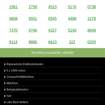
1581
2759
4523
5170
0738
0808
4551
0545
4488
2276
7370
4746
4327
5140
8848
9114
8880
6623
322
0293
“RICERCA NUMERO VERDE”
Riparazione Elettrodomestici
5 x 1000 onlus
CinquePerMilleOnlus
MyOnlus
BolognaIdraulico
hair
Libri Best Sellers