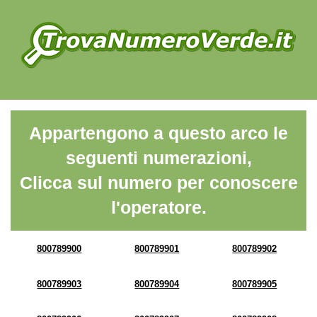
Appartengono a questo arco le
seguenti numerazioni,
Clicca sul numero per conoscere
l'operatore.
800789900
800789901
800789902
800789903
800789904
800789905