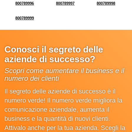
800789996
800789997
800789998
800789999
Conosci il segreto delle
aziende di successo?
Scopri come aumentare il business e il
numero dei clienti
Il segreto delle aziende di successo è il
numero verde! Il numero verde migliora la
comunicazione aziendale, aumenta il
business e la quantità di nuovi clienti.
Attivalo anche per la tua azienda. Scegli la