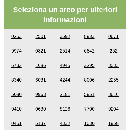
Seleziona un arco per ulteriori
informazioni
0253
2501
3592
8983
0671
9974
0821
2514
6842
252
6732
1696
4945
2295
3033
8340
6031
4244
8006
2255
5090
9963
2181
5951
3616
9410
0680
8126
7700
9204
0451
5137
4332
1030
1959