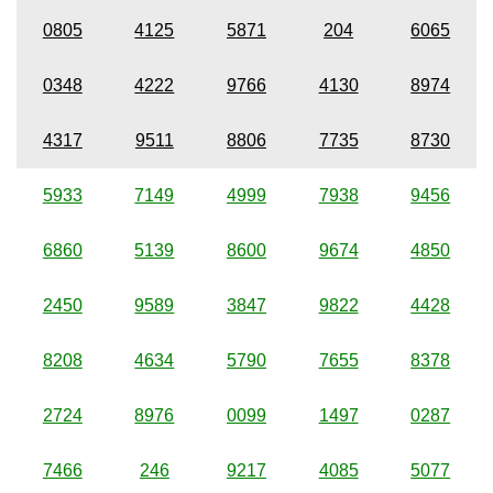
0805
4125
5871
204
6065
0348
4222
9766
4130
8974
4317
9511
8806
7735
8730
5933
7149
4999
7938
9456
6860
5139
8600
9674
4850
2450
9589
3847
9822
4428
8208
4634
5790
7655
8378
2724
8976
0099
1497
0287
7466
246
9217
4085
5077