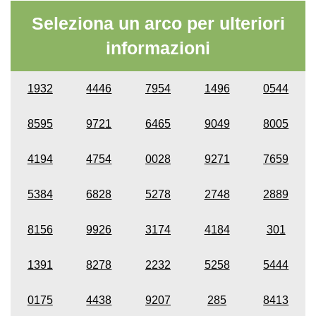
Seleziona un arco per ulteriori
informazioni
1932
4446
7954
1496
0544
8595
9721
6465
9049
8005
4194
4754
0028
9271
7659
5384
6828
5278
2748
2889
8156
9926
3174
4184
301
1391
8278
2232
5258
5444
0175
4438
9207
285
8413