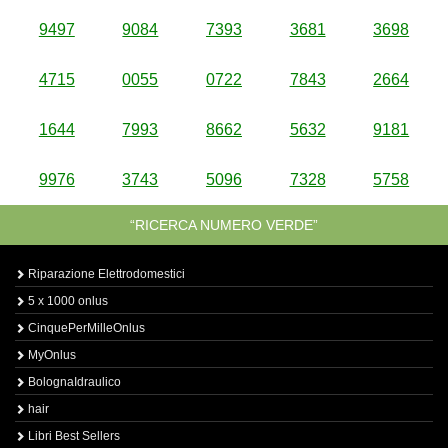
9497
9084
7393
3681
3698
4715
0055
0722
7843
2664
1644
7993
8662
5632
9181
9976
3743
5096
7328
5758
“RICERCA NUMERO VERDE”
Riparazione Elettrodomestici
5 x 1000 onlus
CinquePerMilleOnlus
MyOnlus
BolognaIdraulico
hair
Libri Best Sellers