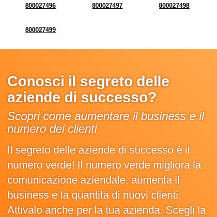
800027496
800027497
800027498
800027499
Conosci il segreto delle
aziende di successo?
Scopri come aumentare il business e il
numero dei clienti
Il segreto delle aziende di successo è il
numero verde! Il numero verde migliora la
comunicazione aziendale, aumenta il
business e la quantità di nuovi clienti.
Attivalo anche per la tua azienda. Scegli la