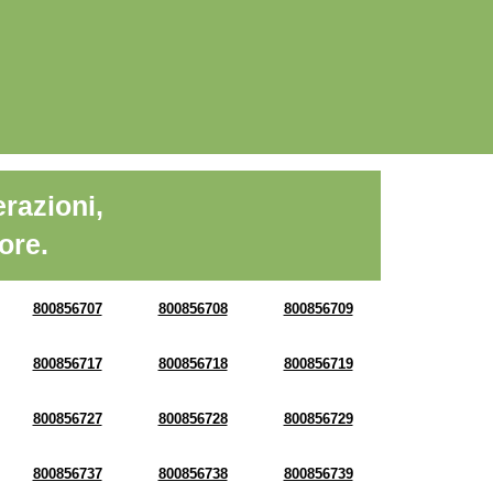
razioni,
ore.
800856707
800856708
800856709
800856717
800856718
800856719
800856727
800856728
800856729
800856737
800856738
800856739