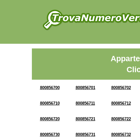
Apparte
Cli
800856700
800856701
800856702
800856710
800856711
800856712
800856720
800856721
800856722
800856730
800856731
800856732