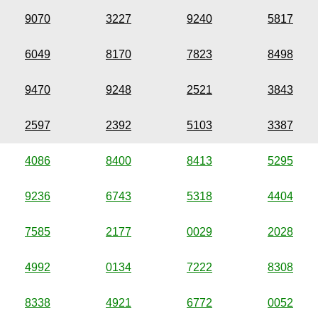
9070
3227
9240
5817
6049
8170
7823
8498
9470
9248
2521
3843
2597
2392
5103
3387
4086
8400
8413
5295
9236
6743
5318
4404
7585
2177
0029
2028
4992
0134
7222
8308
8338
4921
6772
0052