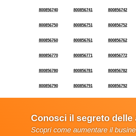
800856740
800856741
800856742
800856750
800856751
800856752
800856760
800856761
800856762
800856770
800856771
800856772
800856780
800856781
800856782
800856790
800856791
800856792
Conosci il segreto dell
Scopri come aumentare il busines