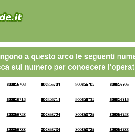
ngono a questo arco le seguenti nume
cca sul numero per conoscere l'operat
800856703
800856704
800856705
800856706
800856713
800856714
800856715
800856716
800856723
800856724
800856725
800856726
800856733
800856734
800856735
800856736