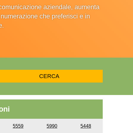
la comunicazione aziendale, aumenta
la numerazione che preferisci e in
e.
oni
5559
5990
5448