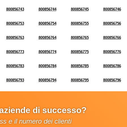
800856743
800856744
800856745
800856746
800856753
800856754
800856755
800856756
800856763
800856764
800856765
800856766
800856773
800856774
800856775
800856776
800856783
800856784
800856785
800856786
800856793
800856794
800856795
800856796
e aziende di successo?
s e il numero dei clienti