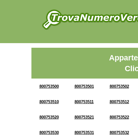
Apparte
Cli
800753500
800753501
800753502
800753510
800753511
800753512
800753520
800753521
800753522
800753530
800753531
800753532