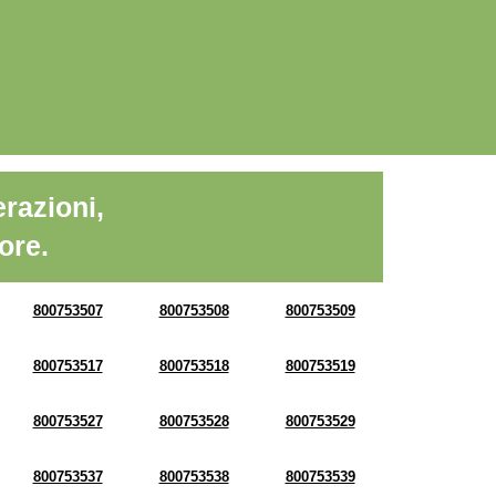
razioni,
ore.
800753507
800753508
800753509
800753517
800753518
800753519
800753527
800753528
800753529
800753537
800753538
800753539