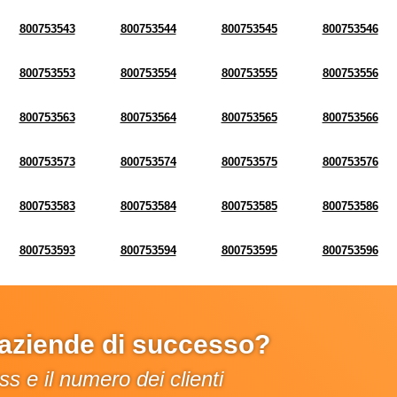
800753543
800753544
800753545
800753546
800753553
800753554
800753555
800753556
800753563
800753564
800753565
800753566
800753573
800753574
800753575
800753576
800753583
800753584
800753585
800753586
800753593
800753594
800753595
800753596
e aziende di successo?
s e il numero dei clienti