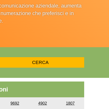
la comunicazione aziendale, aumenta
la numerazione che preferisci e in
e.
oni
9692
4902
1807