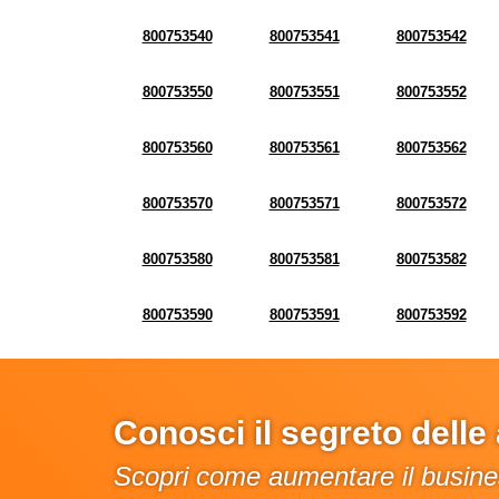
800753540
800753541
800753542
800753550
800753551
800753552
800753560
800753561
800753562
800753570
800753571
800753572
800753580
800753581
800753582
800753590
800753591
800753592
Conosci il segreto dell
Scopri come aumentare il busines