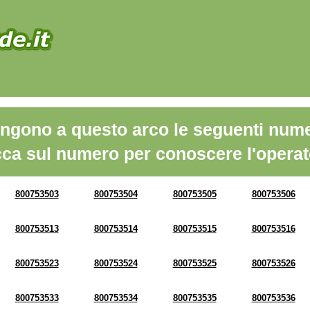
ngono a questo arco le seguenti nume
cca sul numero per conoscere l'operat
800753503
800753504
800753505
800753506
800753513
800753514
800753515
800753516
800753523
800753524
800753525
800753526
800753533
800753534
800753535
800753536