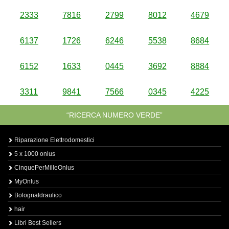
2333
7816
2799
8012
4679
6137
1726
6246
5538
8684
6152
1633
0445
3692
8884
3311
9841
7566
0345
4225
“RICERCA NUMERO VERDE”
Riparazione Elettrodomestici
5 x 1000 onlus
CinquePerMilleOnlus
MyOnlus
BolognaIdraulico
hair
Libri Best Sellers