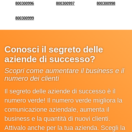
800300996
800300997
800300998
800300999
Conosci il segreto delle
aziende di successo?
Scopri come aumentare il business e il
numero dei clienti
Il segreto delle aziende di successo è il
numero verde! Il numero verde migliora la
comunicazione aziendale, aumenta il
business e la quantità di nuovi clienti.
Attivalo anche per la tua azienda. Scegli la