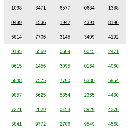
1038
3471
6577
0684
1388
0489
1536
1942
4391
8196
5814
7706
3145
3409
4192
9185
6569
0609
6045
2471
0615
1456
3095
0164
4060
5848
7575
7790
6380
5954
9857
5625
5854
2365
4430
7321
2029
0153
3929
4370
3841
9772
2706
9549
4568