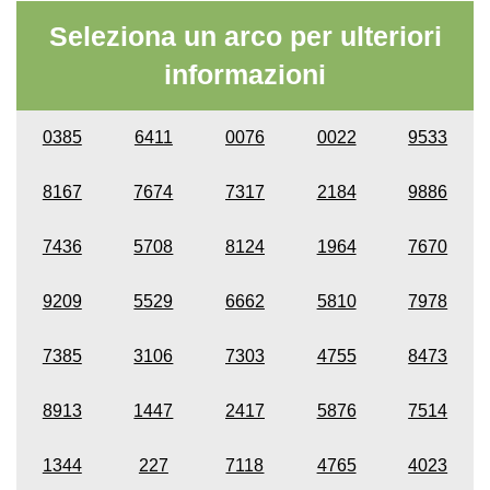
Seleziona un arco per ulteriori
informazioni
0385
6411
0076
0022
9533
8167
7674
7317
2184
9886
7436
5708
8124
1964
7670
9209
5529
6662
5810
7978
7385
3106
7303
4755
8473
8913
1447
2417
5876
7514
1344
227
7118
4765
4023