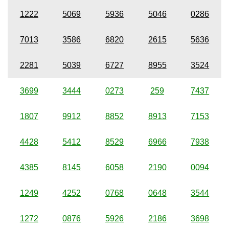
1222
5069
5936
5046
0286
7013
3586
6820
2615
5636
2281
5039
6727
8955
3524
3699
3444
0273
259
7437
1807
9912
8852
8913
7153
4428
5412
8529
6966
7938
4385
8145
6058
2190
0094
1249
4252
0768
0648
3544
1272
0876
5926
2186
3698