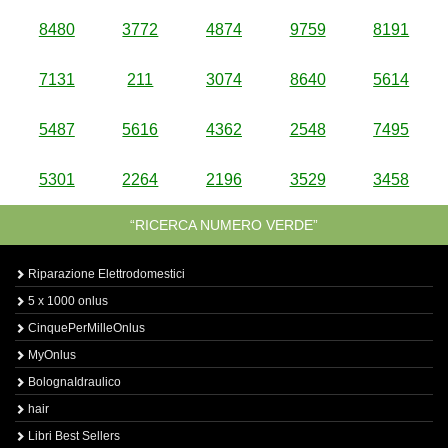
8480
3772
4874
9759
8191
7131
211
3074
8640
5614
5487
5616
4362
2548
7495
5301
2264
2196
3529
3458
“RICERCA NUMERO VERDE”
Riparazione Elettrodomestici
5 x 1000 onlus
CinquePerMilleOnlus
MyOnlus
BolognaIdraulico
hair
Libri Best Sellers