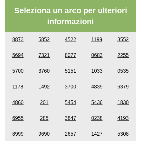
Seleziona un arco per ulteriori
informazioni
8873
5852
4522
1199
3552
5694
7321
8077
0683
2255
5700
3760
5151
1033
0535
1178
1492
3700
4839
6379
4860
201
5454
5436
1830
6955
285
3847
0238
4193
8999
9690
2657
1427
5308