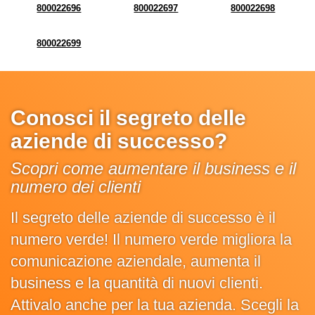
800022696
800022697
800022698
800022699
Conosci il segreto delle
aziende di successo?
Scopri come aumentare il business e il
numero dei clienti
Il segreto delle aziende di successo è il
numero verde! Il numero verde migliora la
comunicazione aziendale, aumenta il
business e la quantità di nuovi clienti.
Attivalo anche per la tua azienda. Scegli la