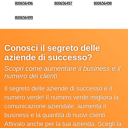
800656496
800656497
800656498
800656499
Conosci il segreto delle
aziende di successo?
Scopri come aumentare il business e il
numero dei clienti
Il segreto delle aziende di successo è il
numero verde! Il numero verde migliora la
comunicazione aziendale, aumenta il
business e la quantità di nuovi clienti.
Attivalo anche per la tua azienda. Scegli la