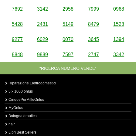
7692
3142
2958
7999
0968
5428
2431
5149
8479
1523
9277
6029
0070
3645
1394
8848
9889
7597
2747
3342
“RICERCA NUMERO VERDE”
Riparazione Elettrodomestici
5 x 1000 onlus
CinquePerMilleOnlus
MyOnlus
BolognaIdraulico
hair
Libri Best Sellers