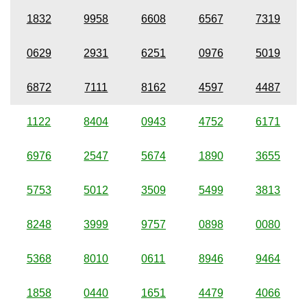
1832
9958
6608
6567
7319
0629
2931
6251
0976
5019
6872
7111
8162
4597
4487
1122
8404
0943
4752
6171
6976
2547
5674
1890
3655
5753
5012
3509
5499
3813
8248
3999
9757
0898
0080
5368
8010
0611
8946
9464
1858
0440
1651
4479
4066