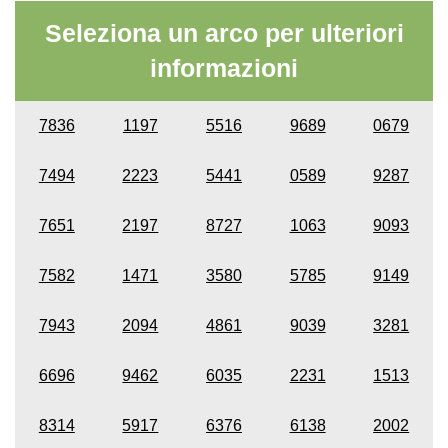
Seleziona un arco per ulteriori
informazioni
7836
1197
5516
9689
0679
7494
2223
5441
0589
9287
7651
2197
8727
1063
9093
7582
1471
3580
5785
9149
7943
2094
4861
9039
3281
6696
9462
6035
2231
1513
8314
5917
6376
6138
2002