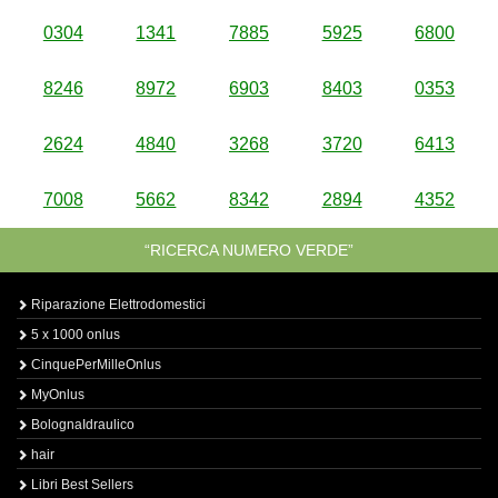
0304
1341
7885
5925
6800
8246
8972
6903
8403
0353
2624
4840
3268
3720
6413
7008
5662
8342
2894
4352
“RICERCA NUMERO VERDE”
Riparazione Elettrodomestici
5 x 1000 onlus
CinquePerMilleOnlus
MyOnlus
BolognaIdraulico
hair
Libri Best Sellers