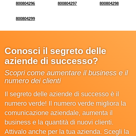
800804296
800804297
800804298
800804299
Conosci il segreto delle
aziende di successo?
Scopri come aumentare il business e il
numero dei clienti
Il segreto delle aziende di successo è il
numero verde! Il numero verde migliora la
comunicazione aziendale, aumenta il
business e la quantità di nuovi clienti.
Attivalo anche per la tua azienda. Scegli la