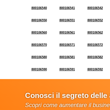
800106540
800106541
800106542
800106550
800106551
800106552
800106560
800106561
800106562
800106570
800106571
800106572
800106580
800106581
800106582
800106590
800106591
800106592
Conosci il segreto dell
Scopri come aumentare il busines