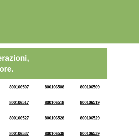
razioni,
ore.
800106507
800106508
800106509
800106517
800106518
800106519
800106527
800106528
800106529
800106537
800106538
800106539