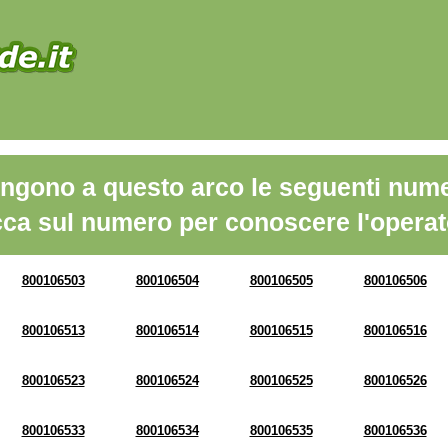
ngono a questo arco le seguenti nume
cca sul numero per conoscere l'operat
800106503
800106504
800106505
800106506
800106513
800106514
800106515
800106516
800106523
800106524
800106525
800106526
800106533
800106534
800106535
800106536