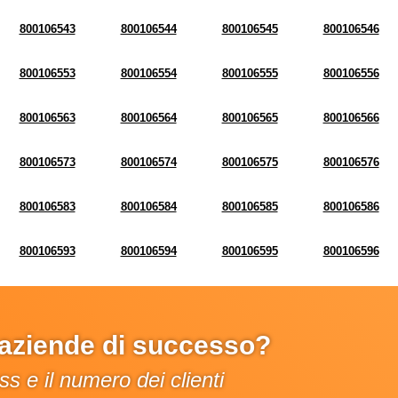
800106543
800106544
800106545
800106546
800106553
800106554
800106555
800106556
800106563
800106564
800106565
800106566
800106573
800106574
800106575
800106576
800106583
800106584
800106585
800106586
800106593
800106594
800106595
800106596
e aziende di successo?
s e il numero dei clienti