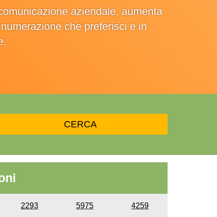
la comunicazione aziendale, aumenta
la numerazione che preferisci e in
e.
oni
2293
5975
4259