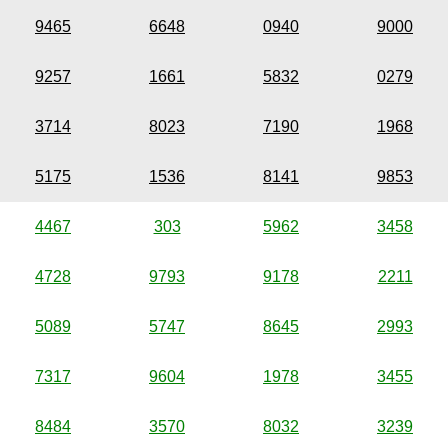
9465
6648
0940
9000
9257
1661
5832
0279
3714
8023
7190
1968
5175
1536
8141
9853
4467
303
5962
3458
4728
9793
9178
2211
5089
5747
8645
2993
7317
9604
1978
3455
8484
3570
8032
3239