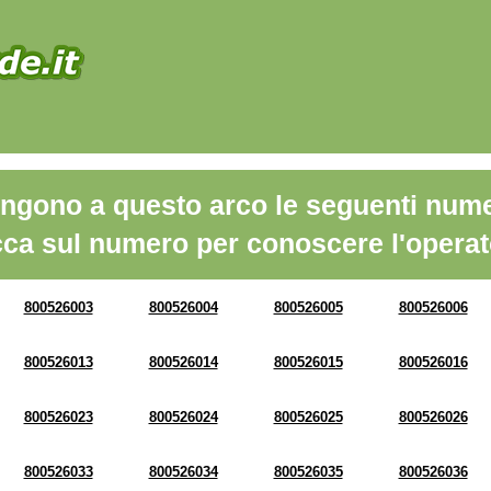
ngono a questo arco le seguenti nume
cca sul numero per conoscere l'operat
800526003
800526004
800526005
800526006
800526013
800526014
800526015
800526016
800526023
800526024
800526025
800526026
800526033
800526034
800526035
800526036