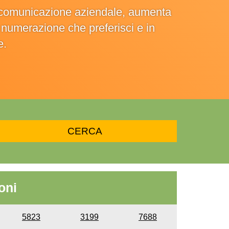
la comunicazione aziendale, aumenta
la numerazione che preferisci e in
e.
oni
5823
3199
7688