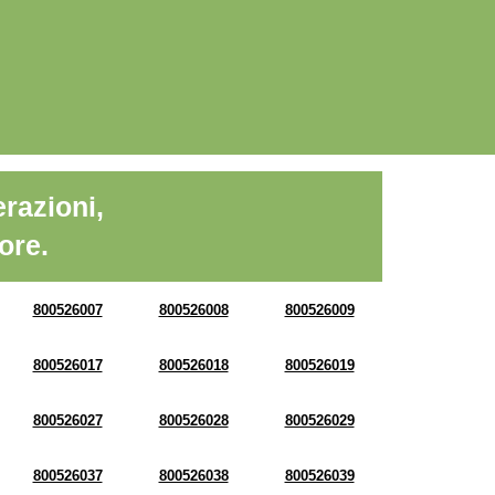
razioni,
ore.
800526007
800526008
800526009
800526017
800526018
800526019
800526027
800526028
800526029
800526037
800526038
800526039