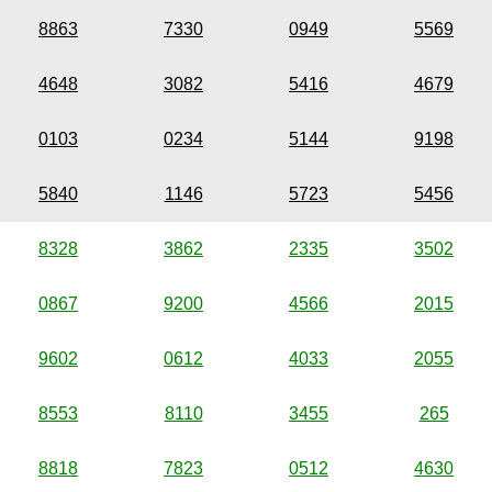
8863
7330
0949
5569
4648
3082
5416
4679
0103
0234
5144
9198
5840
1146
5723
5456
8328
3862
2335
3502
0867
9200
4566
2015
9602
0612
4033
2055
8553
8110
3455
265
8818
7823
0512
4630