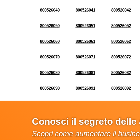
800526040
800526041
800526042
800526050
800526051
800526052
800526060
800526061
800526062
800526070
800526071
800526072
800526080
800526081
800526082
800526090
800526091
800526092
Conosci il segreto dell
Scopri come aumentare il busines