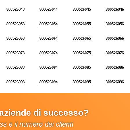
800526043
800526044
800526045
800526046
800526053
800526054
800526055
800526056
800526063
800526064
800526065
800526066
800526073
800526074
800526075
800526076
800526083
800526084
800526085
800526086
800526093
800526094
800526095
800526096
e aziende di successo?
s e il numero dei clienti