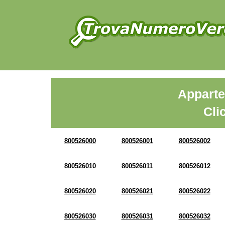
Apparte
Cli
800526000
800526001
800526002
800526010
800526011
800526012
800526020
800526021
800526022
800526030
800526031
800526032