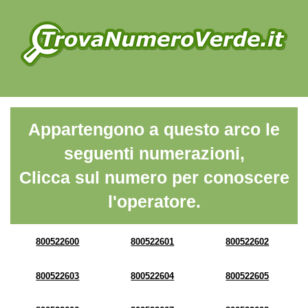
Appartengono a questo arco le
seguenti numerazioni,
Clicca sul numero per conoscere
l'operatore.
800522600
800522601
800522602
800522603
800522604
800522605