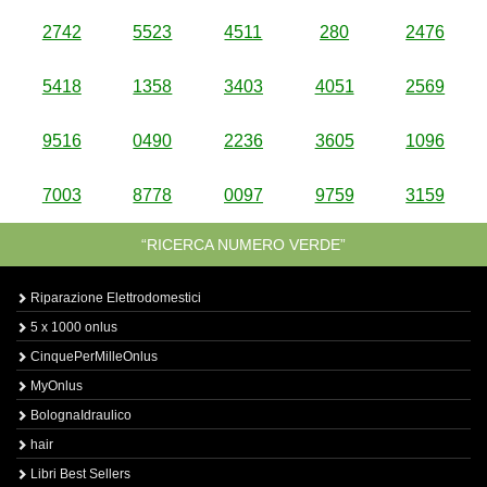
2742
5523
4511
280
2476
5418
1358
3403
4051
2569
9516
0490
2236
3605
1096
7003
8778
0097
9759
3159
“RICERCA NUMERO VERDE”
Riparazione Elettrodomestici
5 x 1000 onlus
CinquePerMilleOnlus
MyOnlus
BolognaIdraulico
hair
Libri Best Sellers