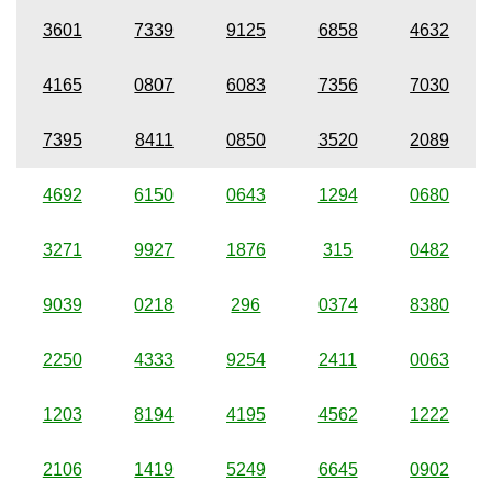
3601
7339
9125
6858
4632
4165
0807
6083
7356
7030
7395
8411
0850
3520
2089
4692
6150
0643
1294
0680
3271
9927
1876
315
0482
9039
0218
296
0374
8380
2250
4333
9254
2411
0063
1203
8194
4195
4562
1222
2106
1419
5249
6645
0902