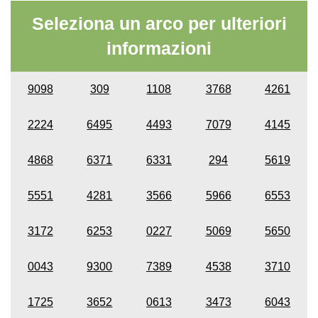
Seleziona un arco per ulteriori
informazioni
9098
309
1108
3768
4261
2224
6495
4493
7079
4145
4868
6371
6331
294
5619
5551
4281
3566
5966
6553
3172
6253
0227
5069
5650
0043
9300
7389
4538
3710
1725
3652
0613
3473
6043