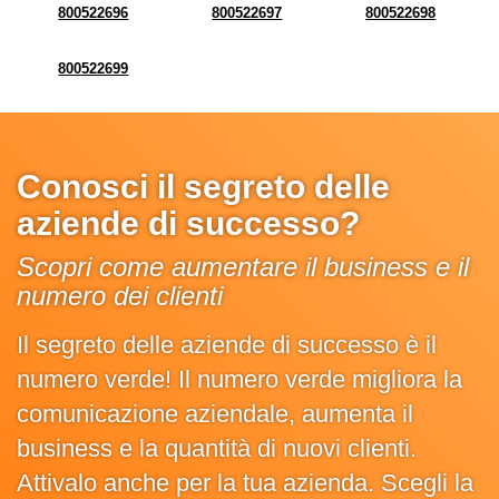
800522696
800522697
800522698
800522699
Conosci il segreto delle
aziende di successo?
Scopri come aumentare il business e il
numero dei clienti
Il segreto delle aziende di successo è il
numero verde! Il numero verde migliora la
comunicazione aziendale, aumenta il
business e la quantità di nuovi clienti.
Attivalo anche per la tua azienda. Scegli la