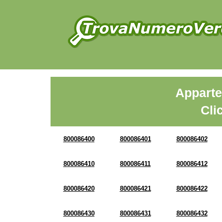
Apparte
Cli
800086400
800086401
800086402
800086410
800086411
800086412
800086420
800086421
800086422
800086430
800086431
800086432