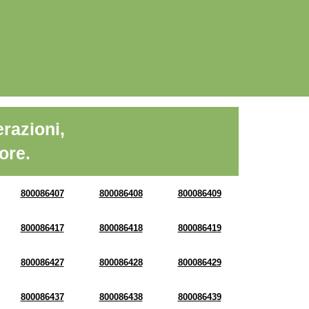
razioni,
ore.
800086407
800086408
800086409
800086417
800086418
800086419
800086427
800086428
800086429
800086437
800086438
800086439