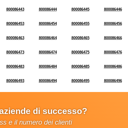
800086443
800086444
800086445
800086446
800086453
800086454
800086455
800086456
800086463
800086464
800086465
800086466
800086473
800086474
800086475
800086476
800086483
800086484
800086485
800086486
800086493
800086494
800086495
800086496
e aziende di successo?
s e il numero dei clienti