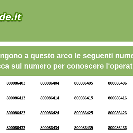
ngono a questo arco le seguenti nume
cca sul numero per conoscere l'operat
800086403
800086404
800086405
800086406
800086413
800086414
800086415
800086416
800086423
800086424
800086425
800086426
800086433
800086434
800086435
800086436