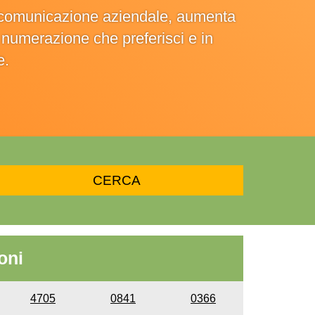
la comunicazione aziendale, aumenta
la numerazione che preferisci e in
e.
oni
4705
0841
0366