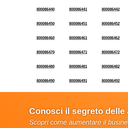
800086440
800086441
800086442
800086450
800086451
800086452
800086460
800086461
800086462
800086470
800086471
800086472
800086480
800086481
800086482
800086490
800086491
800086492
Conosci il segreto dell
Scopri come aumentare il busines