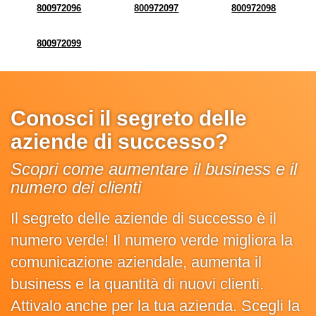
800972096
800972097
800972098
800972099
Conosci il segreto delle
aziende di successo?
Scopri come aumentare il business e il
numero dei clienti
Il segreto delle aziende di successo è il
numero verde! Il numero verde migliora la
comunicazione aziendale, aumenta il
business e la quantità di nuovi clienti.
Attivalo anche per la tua azienda. Scegli la