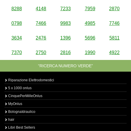
8288
4148
7233
7959
2870
0798
7466
9983
4985
7746
3634
2476
1396
5696
5811
7370
2750
2816
1990
4922
“RICERCA NUMERO VERDE”
Riparazione Elettrodomestici
5 x 1000 onlus
CinquePerMilleOnlus
MyOnlus
BolognaIdraulico
hair
Libri Best Sellers