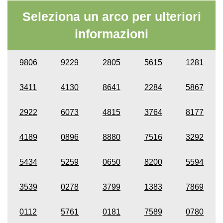
Seleziona un arco per ulteriori
informazioni
9806
9229
2805
5615
1281
3411
4130
8641
2284
5867
2922
6073
4815
3764
8177
4189
0896
8880
7516
3292
5434
5259
0650
8200
5594
3539
0278
3799
1383
7869
0112
5761
0181
7589
0780