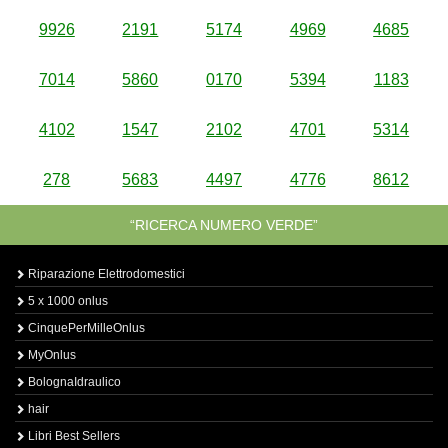
9926
2191
5174
4969
4685
7014
5860
0170
5394
1183
4102
1547
2102
4701
5314
278
5683
4497
4776
8612
“RICERCA NUMERO VERDE”
Riparazione Elettrodomestici
5 x 1000 onlus
CinquePerMilleOnlus
MyOnlus
BolognaIdraulico
hair
Libri Best Sellers