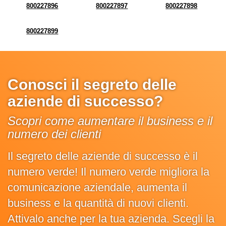
800227896
800227897
800227898
800227899
Conosci il segreto delle
aziende di successo?
Scopri come aumentare il business e il
numero dei clienti
Il segreto delle aziende di successo è il
numero verde! Il numero verde migliora la
comunicazione aziendale, aumenta il
business e la quantità di nuovi clienti.
Attivalo anche per la tua azienda. Scegli la