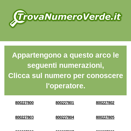
Appartengono a questo arco le
seguenti numerazioni,
Clicca sul numero per conoscere
l'operatore.
800227800
800227801
800227802
800227803
800227804
800227805