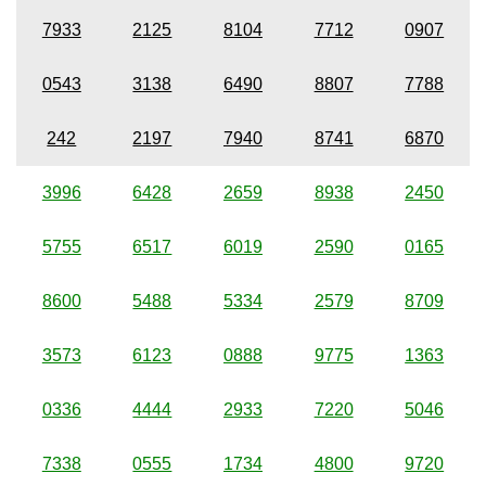
7933
2125
8104
7712
0907
0543
3138
6490
8807
7788
242
2197
7940
8741
6870
3996
6428
2659
8938
2450
5755
6517
6019
2590
0165
8600
5488
5334
2579
8709
3573
6123
0888
9775
1363
0336
4444
2933
7220
5046
7338
0555
1734
4800
9720