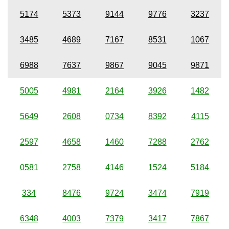
5174
5373
9144
9776
3237
3485
4689
7167
8531
1067
6988
7637
9867
9045
9871
5005
4981
2164
3926
1482
5649
2608
0734
8392
4115
2597
4658
1460
7288
2762
0581
2758
4146
1524
5184
334
8476
9724
3474
7919
6348
4003
7379
3417
7867