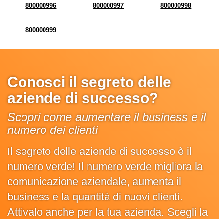
800000996
800000997
800000998
800000999
Conosci il segreto delle
aziende di successo?
Scopri come aumentare il business e il
numero dei clienti
Il segreto delle aziende di successo è il
numero verde! Il numero verde migliora la
comunicazione aziendale, aumenta il
business e la quantità di nuovi clienti.
Attivalo anche per la tua azienda. Scegli la