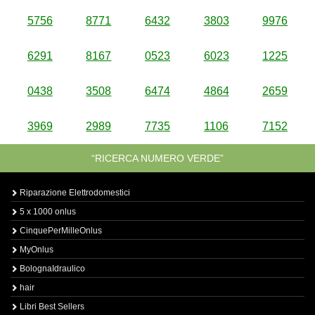
5756
8771
6432
3803
9976
6291
8167
0523
6023
1225
0438
3508
6474
4864
2659
3969
2989
7735
1106
7152
“RICERCA NUMERO VERDE”
Riparazione Elettrodomestici
5 x 1000 onlus
CinquePerMilleOnlus
MyOnlus
BolognaIdraulico
hair
Libri Best Sellers