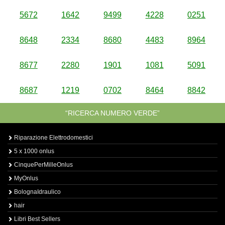
5672
1642
9499
4228
0251
8648
2334
8680
4483
8964
8677
2280
1901
1081
5091
8687
1219
0702
8464
8842
“RICERCA NUMERO VERDE”
Riparazione Elettrodomestici
5 x 1000 onlus
CinquePerMilleOnlus
MyOnlus
BolognaIdraulico
hair
Libri Best Sellers