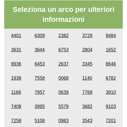
Seleziona un arco per ulteriori
informazioni
4401
6309
2382
3729
9484
3631
3644
6753
2804
1652
9936
6453
2637
3345
8646
1938
7558
0068
1140
6782
1168
7957
0639
7769
3910
7408
3995
5579
3682
9103
7258
5108
0983
3543
7201