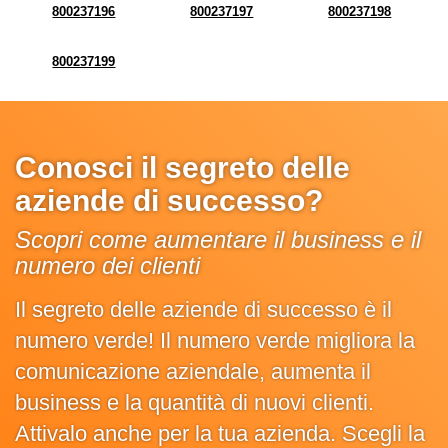
800237196
800237197
800237198
800237199
Conosci il segreto delle
aziende di successo?
Scopri come aumentare il business e il
numero dei clienti
Il segreto delle aziende di successo è il
numero verde! Il numero verde migliora la
comunicazione aziendale, aumenta il
business e la quantità di nuovi clienti.
Attivalo anche per la tua azienda. Scegli la