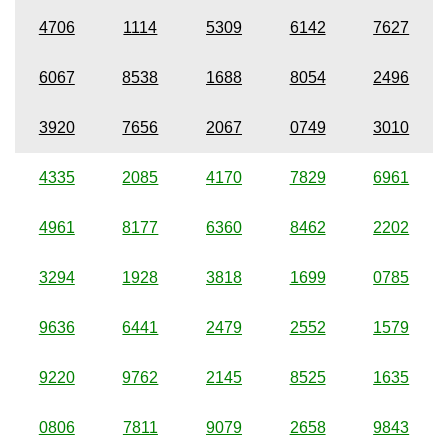
4706
1114
5309
6142
7627
6067
8538
1688
8054
2496
3920
7656
2067
0749
3010
4335
2085
4170
7829
6961
4961
8177
6360
8462
2202
3294
1928
3818
1699
0785
9636
6441
2479
2552
1579
9220
9762
2145
8525
1635
0806
7811
9079
2658
9843