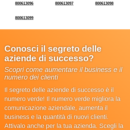
800613096
800613097
800613098
800613099
Conosci il segreto delle
aziende di successo?
Scopri come aumentare il business e il
numero dei clienti
Il segreto delle aziende di successo è il
numero verde! Il numero verde migliora la
comunicazione aziendale, aumenta il
business e la quantità di nuovi clienti.
Attivalo anche per la tua azienda. Scegli la