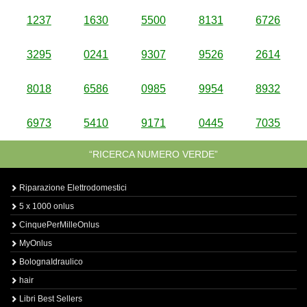
1237
1630
5500
8131
6726
3295
0241
9307
9526
2614
8018
6586
0985
9954
8932
6973
5410
9171
0445
7035
“RICERCA NUMERO VERDE”
Riparazione Elettrodomestici
5 x 1000 onlus
CinquePerMilleOnlus
MyOnlus
BolognaIdraulico
hair
Libri Best Sellers