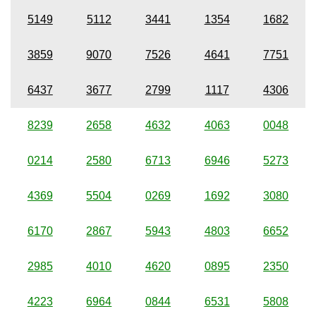
5149
5112
3441
1354
1682
3859
9070
7526
4641
7751
6437
3677
2799
1117
4306
8239
2658
4632
4063
0048
0214
2580
6713
6946
5273
4369
5504
0269
1692
3080
6170
2867
5943
4803
6652
2985
4010
4620
0895
2350
4223
6964
0844
6531
5808