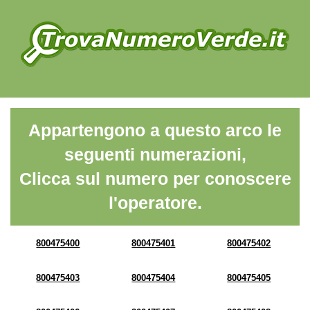
Appartengono a questo arco le
seguenti numerazioni,
Clicca sul numero per conoscere
l'operatore.
800475400
800475401
800475402
800475403
800475404
800475405