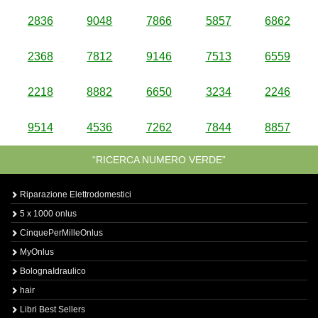
2836
9048
7866
5857
6862
2368
7812
9146
7513
6559
2218
8882
6650
3234
2246
9514
4536
7262
7844
8857
“RICERCA NUMERO VERDE”
Riparazione Elettrodomestici
5 x 1000 onlus
CinquePerMilleOnlus
MyOnlus
BolognaIdraulico
hair
Libri Best Sellers