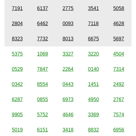
7191
6137
2775
3541
5058
2804
6462
0093
7118
4628
8323
7732
8013
6675
5697
5375
1069
3327
3220
4504
0529
7847
2264
0140
7314
0342
8554
0443
1451
2492
6287
0855
6973
4950
2767
9905
5752
4646
3369
7574
5019
6151
3418
8832
6956