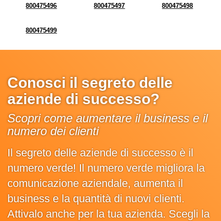
800475496
800475497
800475498
800475499
Conosci il segreto delle
aziende di successo?
Scopri come aumentare il business e il
numero dei clienti
Il segreto delle aziende di successo è il
numero verde! Il numero verde migliora la
comunicazione aziendale, aumenta il
business e la quantità di nuovi clienti.
Attivalo anche per la tua azienda. Scegli la