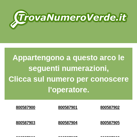
Appartengono a questo arco le
seguenti numerazioni,
Clicca sul numero per conoscere
l'operatore.
800587900
800587901
800587902
800587903
800587904
800587905