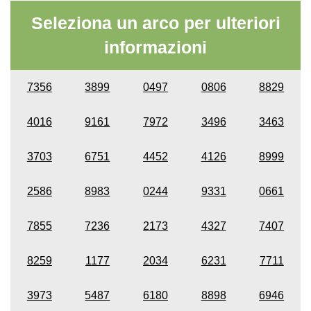
Seleziona un arco per ulteriori
informazioni
7356
3899
0497
0806
8829
4016
9161
7972
3496
3463
3703
6751
4452
4126
8999
2586
8983
0244
9331
0661
7855
7236
2173
4327
7407
8259
1177
2034
6231
7711
3973
5487
6180
8898
6946