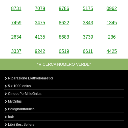
8731
7079
9786
5175
0962
7459
3475
8622
3843
1345
2634
4135
8683
3739
236
3337
9242
0519
6611
4425
“RICERCA NUMERO VERDE”
Riparazione Elettrodomestici
5 x 1000 onlus
CinquePerMilleOnlus
MyOnlus
BolognaIdraulico
hair
Libri Best Sellers