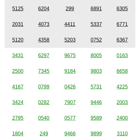
5125
6204
299
6891
6305
2031
4073
4411
5337
6771
5120
4358
5203
0752
6367
3431
6297
9675
8005
0163
2500
7345
9184
9803
6658
4167
0799
0426
5731
4225
3424
0282
7907
9446
2003
2795
0540
0577
9589
2400
1804
249
9466
9899
3110