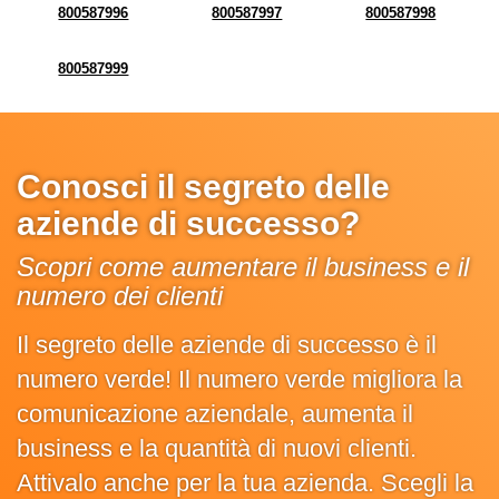
800587996
800587997
800587998
800587999
Conosci il segreto delle
aziende di successo?
Scopri come aumentare il business e il
numero dei clienti
Il segreto delle aziende di successo è il
numero verde! Il numero verde migliora la
comunicazione aziendale, aumenta il
business e la quantità di nuovi clienti.
Attivalo anche per la tua azienda. Scegli la