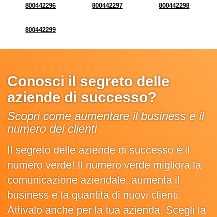
800442296
800442297
800442298
800442299
Conosci il segreto delle
aziende di successo?
Scopri come aumentare il business e il
numero dei clienti
Il segreto delle aziende di successo è il
numero verde! Il numero verde migliora la
comunicazione aziendale, aumenta il
business e la quantità di nuovi clienti.
Attivalo anche per la tua azienda. Scegli la