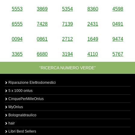
5553
3869
5354
8360
4598
6555
7428
7139
2431
0491
0094
0861
2712
1649
9474
3365
6680
3194
4110
5767
“RICERCA NUMERO VERDE”
Riparazione Elettrodomestici
5 x 1000 onlus
CinquePerMilleOnlus
MyOnlus
BolognaIdraulico
hair
Libri Best Sellers