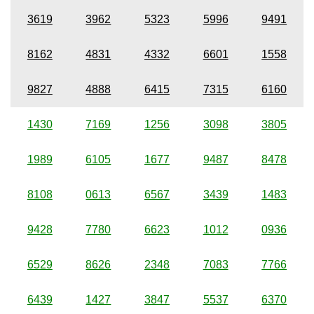
3619
3962
5323
5996
9491
8162
4831
4332
6601
1558
9827
4888
6415
7315
6160
1430
7169
1256
3098
3805
1989
6105
1677
9487
8478
8108
0613
6567
3439
1483
9428
7780
6623
1012
0936
6529
8626
2348
7083
7766
6439
1427
3847
5537
6370