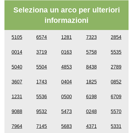
Seleziona un arco per ulteriori
informazioni
5105
6574
1281
7323
2854
0014
3719
0163
5758
5535
5040
5504
4853
8438
2789
3607
1743
0404
1825
0852
1231
5536
0500
6198
6709
9088
9532
5473
0248
5570
7964
7145
5683
4371
5331