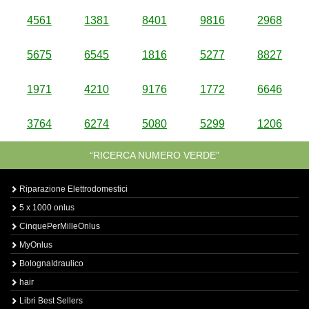
4561
1381
8401
9816
2968
5675
6545
1816
5277
8827
1971
4210
9176
1772
6646
3764
6274
5080
5299
1206
“RICERCA NUMERO VERDE”
Riparazione Elettrodomestici
5 x 1000 onlus
CinquePerMilleOnlus
MyOnlus
BolognaIdraulico
hair
Libri Best Sellers