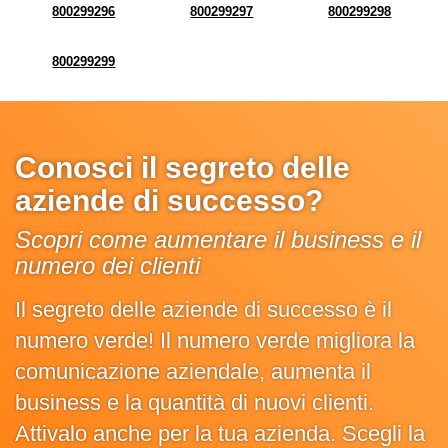
800299296
800299297
800299298
800299299
Conosci il segreto delle
aziende di successo?
Scopri come aumentare il business e il
numero dei clienti
Il segreto delle aziende di successo è il
numero verde! Il numero verde migliora la
comunicazione aziendale, aumenta il
business e la quantità di nuovi clienti.
Attivalo anche per la tua azienda. Scegli la