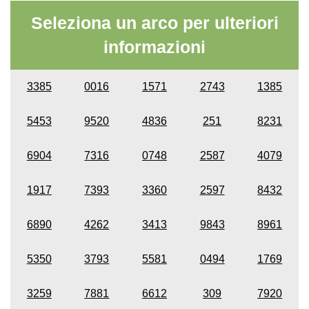
Seleziona un arco per ulteriori
informazioni
3385
0016
1571
2743
1385
5453
9520
4836
251
8231
6904
7316
0748
2587
4079
1917
7393
3360
2597
8432
6890
4262
3413
9843
8961
5350
3793
5581
0494
1769
3259
7881
6612
309
7920