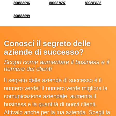
800883696
800883697
800883698
800883699
Conosci il segreto delle
aziende di successo?
Scopri come aumentare il business e il
numero dei clienti
Il segreto delle aziende di successo è il
numero verde! Il numero verde migliora la
comunicazione aziendale, aumenta il
business e la quantità di nuovi clienti.
Attivalo anche per la tua azienda. Scegli la