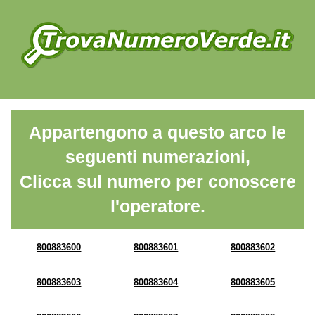
Appartengono a questo arco le
seguenti numerazioni,
Clicca sul numero per conoscere
l'operatore.
800883600
800883601
800883602
800883603
800883604
800883605