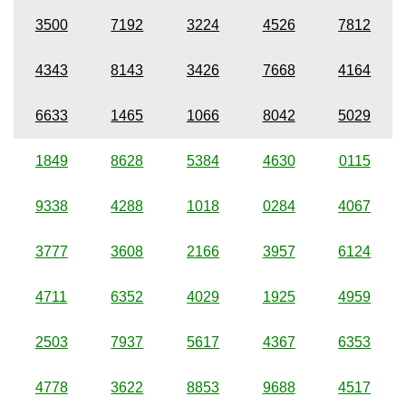
3500
7192
3224
4526
7812
4343
8143
3426
7668
4164
6633
1465
1066
8042
5029
1849
8628
5384
4630
0115
9338
4288
1018
0284
4067
3777
3608
2166
3957
6124
4711
6352
4029
1925
4959
2503
7937
5617
4367
6353
4778
3622
8853
9688
4517