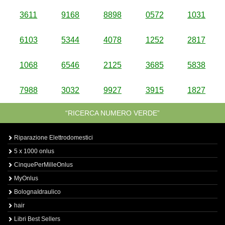
3611
9168
8898
0572
1031
6103
5344
4078
1252
2817
1068
6546
2125
3685
5838
7988
3032
9927
3915
1827
“RICERCA NUMERO VERDE”
Riparazione Elettrodomestici
5 x 1000 onlus
CinquePerMilleOnlus
MyOnlus
BolognaIdraulico
hair
Libri Best Sellers