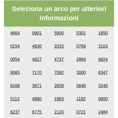
Seleziona un arco per ulteriori
informazioni
4664
0901
5900
0301
1650
0154
4830
3333
0789
3103
0054
4827
4737
2884
6824
9065
7170
7092
3000
6347
8166
3671
2839
5646
3240
5113
4860
1983
1182
0800
6237
6775
2120
0721
2484