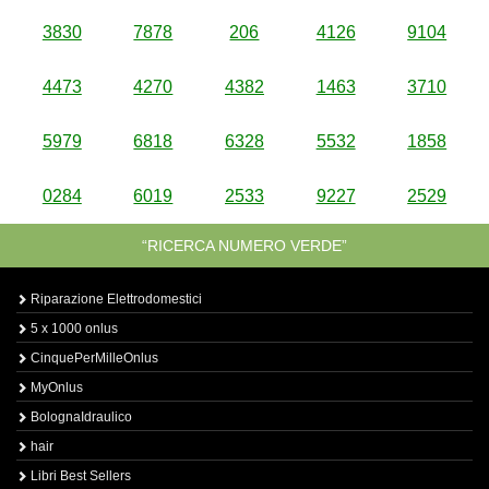
3830
7878
206
4126
9104
4473
4270
4382
1463
3710
5979
6818
6328
5532
1858
0284
6019
2533
9227
2529
“RICERCA NUMERO VERDE”
Riparazione Elettrodomestici
5 x 1000 onlus
CinquePerMilleOnlus
MyOnlus
BolognaIdraulico
hair
Libri Best Sellers