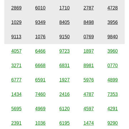
2869
6010
1710
2787
4728
1029
9349
8405
8498
3956
9113
1076
9150
0769
9840
4057
6466
9723
1897
3960
3271
6668
6831
8981
0770
6777
6591
1927
5976
4899
1434
7460
2416
4787
7353
5695
4969
6120
4597
4291
2391
1036
6195
1474
9290