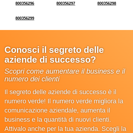
800356296
800356297
800356298
800356299
Conosci il segreto delle
aziende di successo?
Scopri come aumentare il business e il
numero dei clienti
Il segreto delle aziende di successo è il
numero verde! Il numero verde migliora la
comunicazione aziendale, aumenta il
business e la quantità di nuovi clienti.
Attivalo anche per la tua azienda. Scegli la