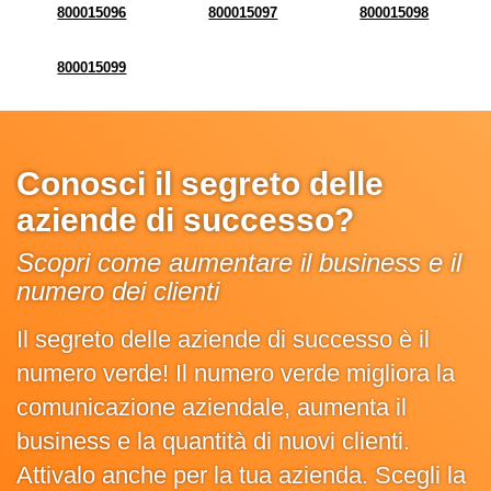
800015096
800015097
800015098
800015099
Conosci il segreto delle
aziende di successo?
Scopri come aumentare il business e il
numero dei clienti
Il segreto delle aziende di successo è il
numero verde! Il numero verde migliora la
comunicazione aziendale, aumenta il
business e la quantità di nuovi clienti.
Attivalo anche per la tua azienda. Scegli la