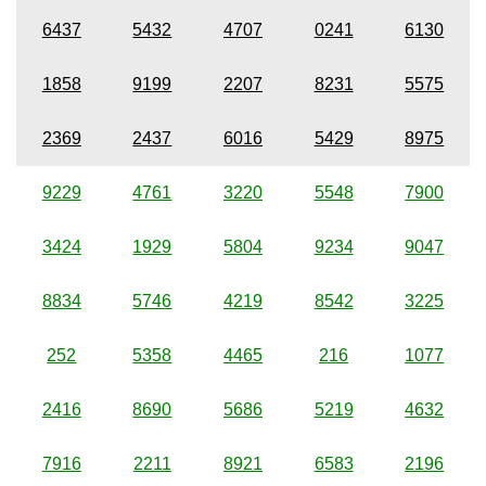
6437
5432
4707
0241
6130
1858
9199
2207
8231
5575
2369
2437
6016
5429
8975
9229
4761
3220
5548
7900
3424
1929
5804
9234
9047
8834
5746
4219
8542
3225
252
5358
4465
216
1077
2416
8690
5686
5219
4632
7916
2211
8921
6583
2196