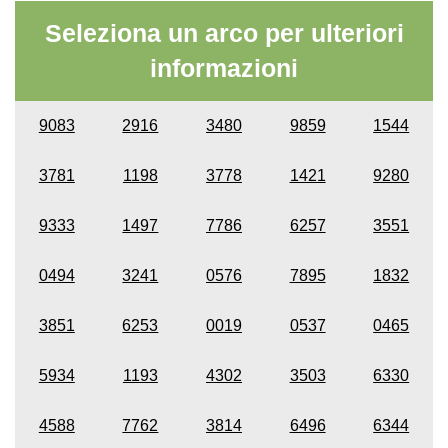
Seleziona un arco per ulteriori
informazioni
9083
2916
3480
9859
1544
3781
1198
3778
1421
9280
9333
1497
7786
6257
3551
0494
3241
0576
7895
1832
3851
6253
0019
0537
0465
5934
1193
4302
3503
6330
4588
7762
3814
6496
6344