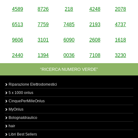
4589
8726
218
4248
2078
6513
7759
7485
2193
4737
9606
3101
6090
2608
1618
2440
1394
0036
7108
3230
“RICERCA NUMERO VERDE”
Riparazione Elettrodomestici
5 x 1000 onlus
CinquePerMilleOnlus
MyOnlus
BolognaIdraulico
hair
Libri Best Sellers