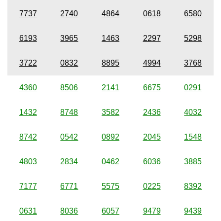
7737
2740
4864
0618
6580
6193
3965
1463
2297
5298
3722
0832
8895
4994
3768
4360
8506
2141
6675
0291
1432
8748
3582
2436
4032
8742
0542
0892
2045
1548
4803
2834
0462
6036
3885
7177
6771
5575
0225
8392
0631
8036
6057
9479
9439