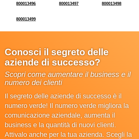
800013496
800013497
800013498
800013499
Conosci il segreto delle
aziende di successo?
Scopri come aumentare il business e il
numero dei clienti
Il segreto delle aziende di successo è il
numero verde! Il numero verde migliora la
comunicazione aziendale, aumenta il
business e la quantità di nuovi clienti.
Attivalo anche per la tua azienda. Scegli la