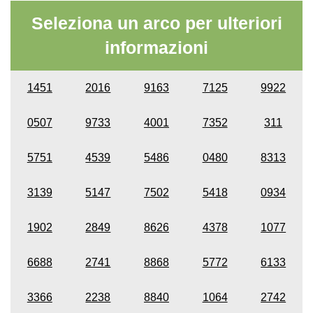
Seleziona un arco per ulteriori
informazioni
1451
2016
9163
7125
9922
0507
9733
4001
7352
311
5751
4539
5486
0480
8313
3139
5147
7502
5418
0934
1902
2849
8626
4378
1077
6688
2741
8868
5772
6133
3366
2238
8840
1064
2742