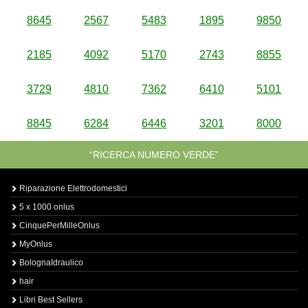
8645
2567
5483
1895
9850
2185
4092
5170
2743
8855
3729
4810
7362
6410
5101
8845
6284
6446
3201
8000
“RICERCA NUMERO VERDE”
Riparazione Elettrodomestici
5 x 1000 onlus
CinquePerMilleOnlus
MyOnlus
BolognaIdraulico
hair
Libri Best Sellers