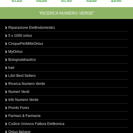
“RICERCA NUMERO VERDE”
Riparazione Elettrodomestici
5 x 1000 onlus
CinquePerMilleOnlus
MyOnlus
BolognaIdraulico
hair
Libri Best Sellers
Ricerca Numero Verde
Numeri Verdi
Info Numero Verde
Pronto Forex
Farmaci & Farmacie
Codice Univoco Fattura Elettronica
Onlus Italiane