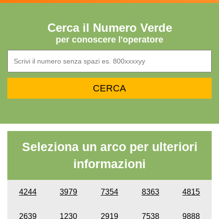
Cerca il Numero Verde
per conoscere l'operatore
Seleziona un arco per ulteriori
informazioni
4244
3979
7354
8363
4815
2639
1230
2919
7538
9888