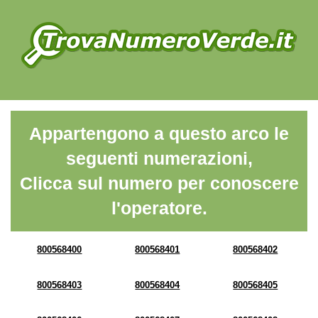
Appartengono a questo arco le
seguenti numerazioni,
Clicca sul numero per conoscere
l'operatore.
800568400
800568401
800568402
800568403
800568404
800568405