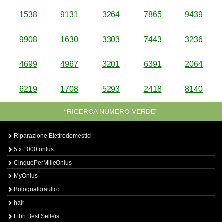
1538
9131
3264
7865
9439
9908
1630
3303
7443
3236
4699
4967
3201
6391
2064
6219
1708
5293
2418
8140
“RICERCA NUMERO VERDE”
Riparazione Elettrodomestici
5 x 1000 onlus
CinquePerMilleOnlus
MyOnlus
BolognaIdraulico
hair
Libri Best Sellers