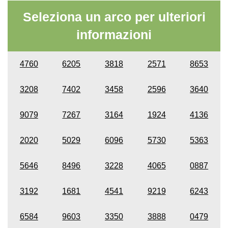
Seleziona un arco per ulteriori
informazioni
4760
6205
3818
2571
8653
3208
7402
3458
2596
3640
9079
7267
3164
1924
4136
2020
5029
6096
5730
5363
5646
8496
3228
4065
0887
3192
1681
4541
9219
6243
6584
9603
3350
3888
0479