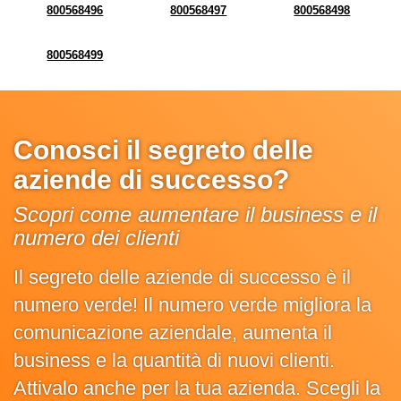
800568496
800568497
800568498
800568499
Conosci il segreto delle
aziende di successo?
Scopri come aumentare il business e il
numero dei clienti
Il segreto delle aziende di successo è il
numero verde! Il numero verde migliora la
comunicazione aziendale, aumenta il
business e la quantità di nuovi clienti.
Attivalo anche per la tua azienda. Scegli la