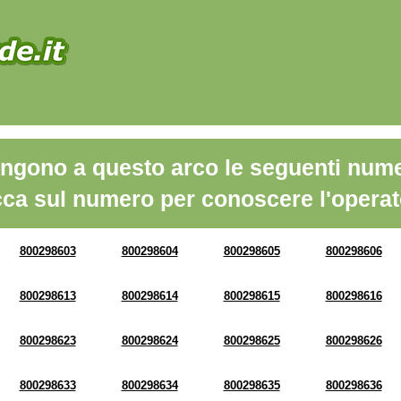
ngono a questo arco le seguenti nume
cca sul numero per conoscere l'operat
800298603
800298604
800298605
800298606
800298613
800298614
800298615
800298616
800298623
800298624
800298625
800298626
800298633
800298634
800298635
800298636