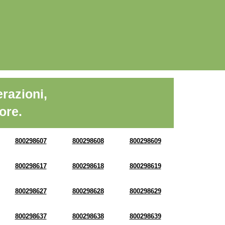
razioni,
ore.
800298607
800298608
800298609
800298617
800298618
800298619
800298627
800298628
800298629
800298637
800298638
800298639