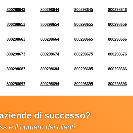
800298643
800298644
800298645
800298646
800298653
800298654
800298655
800298656
800298663
800298664
800298665
800298666
800298673
800298674
800298675
800298676
800298683
800298684
800298685
800298686
800298693
800298694
800298695
800298696
e aziende di successo?
s e il numero dei clienti