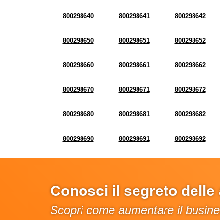
800298640
800298641
800298642
800298650
800298651
800298652
800298660
800298661
800298662
800298670
800298671
800298672
800298680
800298681
800298682
800298690
800298691
800298692
Conosci il segreto dell
Scopri come aumentare il busines