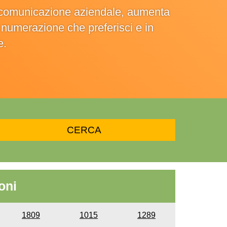
la comunicazione aziendale, aumenta
la numerazione che preferisci e in
e.
oni
1809
1015
1289