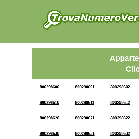
Apparte
Cli
800298600
800298601
800298602
800298610
800298611
800298612
800298620
800298621
800298622
800298630
800298631
800298632