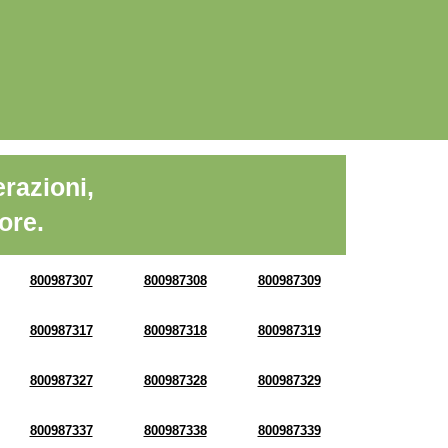
razioni,
ore.
800987307
800987308
800987309
800987317
800987318
800987319
800987327
800987328
800987329
800987337
800987338
800987339