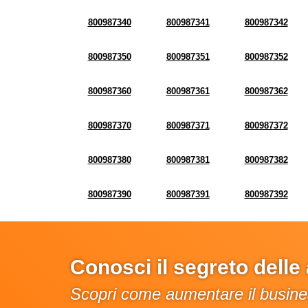
800987340
800987341
800987342
800987350
800987351
800987352
800987360
800987361
800987362
800987370
800987371
800987372
800987380
800987381
800987382
800987390
800987391
800987392
Conosci il segreto dell
Scopri come aumentare il busines