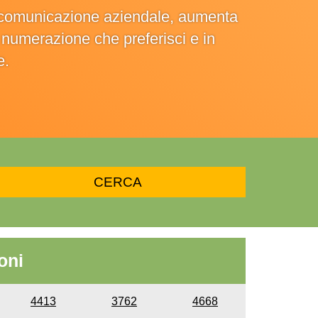
la comunicazione aziendale, aumenta
la numerazione che preferisci e in
e.
oni
4413
3762
4668