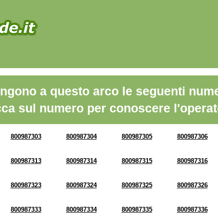
ngono a questo arco le seguenti nume
cca sul numero per conoscere l'operat
800987303
800987304
800987305
800987306
800987313
800987314
800987315
800987316
800987323
800987324
800987325
800987326
800987333
800987334
800987335
800987336