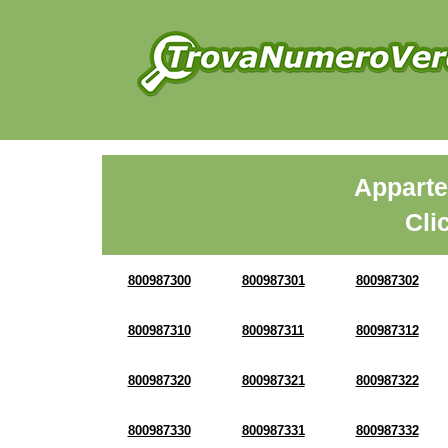
Apparte
Cli
800987300
800987301
800987302
800987310
800987311
800987312
800987320
800987321
800987322
800987330
800987331
800987332