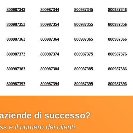
800987343
800987344
800987345
800987346
800987353
800987354
800987355
800987356
800987363
800987364
800987365
800987366
800987373
800987374
800987375
800987376
800987383
800987384
800987385
800987386
800987393
800987394
800987395
800987396
e aziende di successo?
s e il numero dei clienti