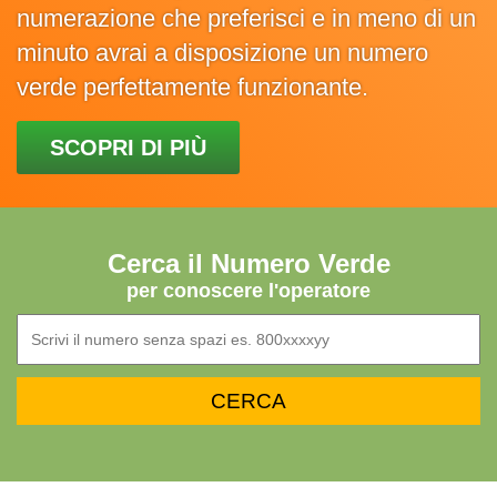
numerazione che preferisci e in meno di un
minuto avrai a disposizione un numero
verde perfettamente funzionante.
SCOPRI DI PIÙ
Cerca il Numero Verde
per conoscere l'operatore