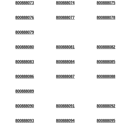
800888073
800888074
800888075
800888076
800888077
800888078
800888079
800888080
800888081
800888082
800888083
800888084
800888085
800888086
800888087
800888088
800888089
800888090
800888091
800888092
800888093
800888094
800888095