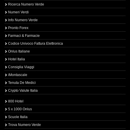
Ricerca Numero Verde
Numeri Verdi
Info Numero Verde
Pronto Forex
Farmaci & Farmacie
Codice Univoco Fattura Elettronica
Onlus Italiane
Hotel Italia
Consiglia Viaggi
iMontascale
Tenuta De Medici
Crypto Valute Italia
800 Hotel
5 x 1000 Onlus
Scuole Italia
Trova Numero Verde