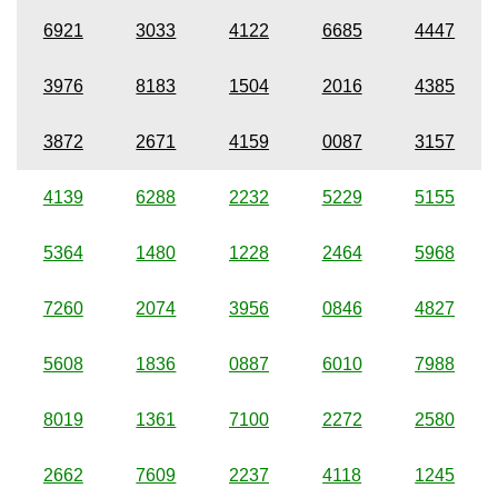
6921
3033
4122
6685
4447
3976
8183
1504
2016
4385
3872
2671
4159
0087
3157
4139
6288
2232
5229
5155
5364
1480
1228
2464
5968
7260
2074
3956
0846
4827
5608
1836
0887
6010
7988
8019
1361
7100
2272
2580
2662
7609
2237
4118
1245