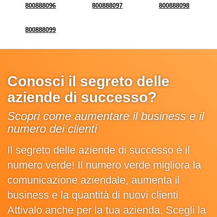
800888096
800888097
800888098
800888099
Conosci il segreto delle
aziende di successo?
Scopri come aumentare il business e il
numero dei clienti
Il segreto delle aziende di successo è il
numero verde! Il numero verde migliora la
comunicazione aziendale, aumenta il
business e la quantità di nuovi clienti.
Attivalo anche per la tua azienda. Scegli la