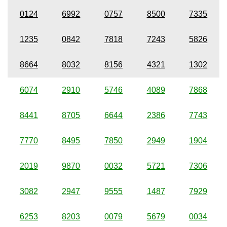
0124
6992
0757
8500
7335
1235
0842
7818
7243
5826
8664
8032
8156
4321
1302
6074
2910
5746
4089
7868
8441
8705
6644
2386
7743
7770
8495
7850
2949
1904
2019
9870
0032
5721
7306
3082
2947
9555
1487
7929
6253
8203
0079
5679
0034