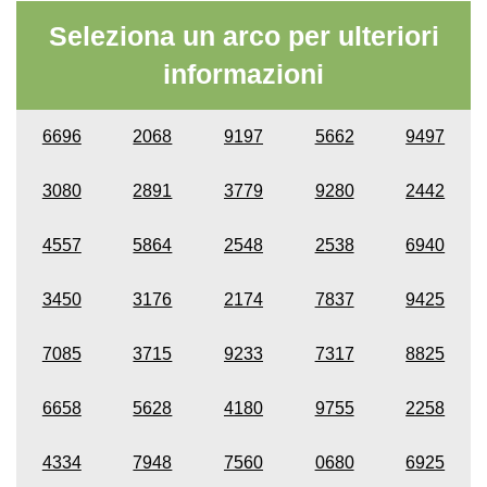
Seleziona un arco per ulteriori
informazioni
6696
2068
9197
5662
9497
3080
2891
3779
9280
2442
4557
5864
2548
2538
6940
3450
3176
2174
7837
9425
7085
3715
9233
7317
8825
6658
5628
4180
9755
2258
4334
7948
7560
0680
6925