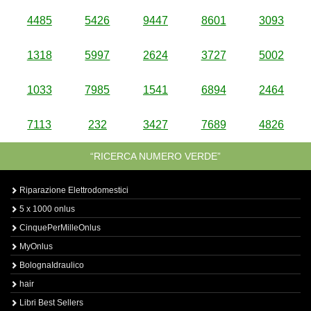
4485
5426
9447
8601
3093
1318
5997
2624
3727
5002
1033
7985
1541
6894
2464
7113
232
3427
7689
4826
“RICERCA NUMERO VERDE”
Riparazione Elettrodomestici
5 x 1000 onlus
CinquePerMilleOnlus
MyOnlus
BolognaIdraulico
hair
Libri Best Sellers