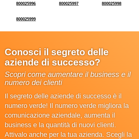
800025996
800025997
800025998
800025999
Conosci il segreto delle
aziende di successo?
Scopri come aumentare il business e il
numero dei clienti
Il segreto delle aziende di successo è il
numero verde! Il numero verde migliora la
comunicazione aziendale, aumenta il
business e la quantità di nuovi clienti.
Attivalo anche per la tua azienda. Scegli la