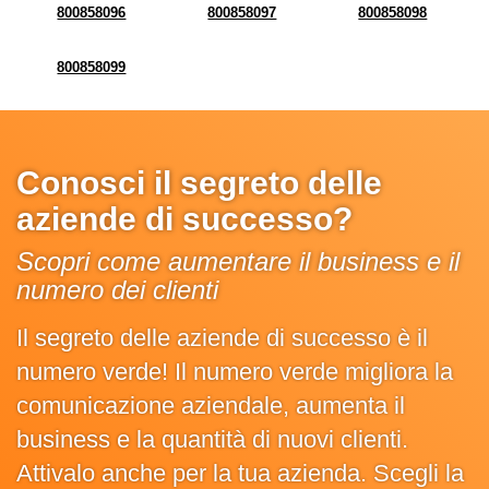
800858096
800858097
800858098
800858099
Conosci il segreto delle
aziende di successo?
Scopri come aumentare il business e il
numero dei clienti
Il segreto delle aziende di successo è il
numero verde! Il numero verde migliora la
comunicazione aziendale, aumenta il
business e la quantità di nuovi clienti.
Attivalo anche per la tua azienda. Scegli la