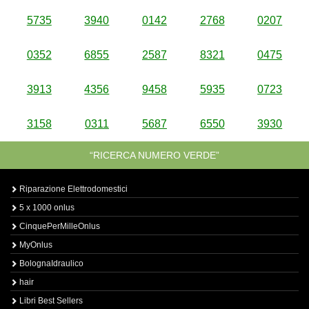
5735
3940
0142
2768
0207
0352
6855
2587
8321
0475
3913
4356
9458
5935
0723
3158
0311
5687
6550
3930
“RICERCA NUMERO VERDE”
Riparazione Elettrodomestici
5 x 1000 onlus
CinquePerMilleOnlus
MyOnlus
BolognaIdraulico
hair
Libri Best Sellers