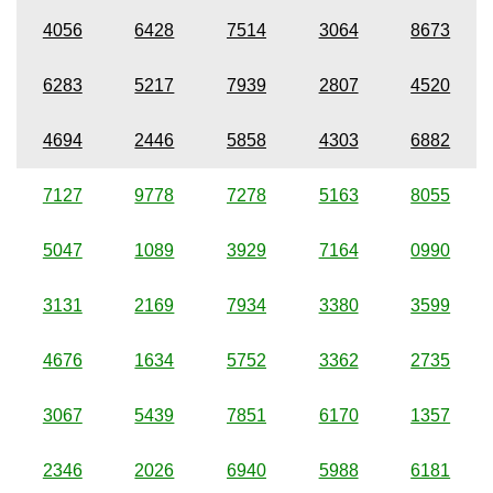
4056
6428
7514
3064
8673
6283
5217
7939
2807
4520
4694
2446
5858
4303
6882
7127
9778
7278
5163
8055
5047
1089
3929
7164
0990
3131
2169
7934
3380
3599
4676
1634
5752
3362
2735
3067
5439
7851
6170
1357
2346
2026
6940
5988
6181