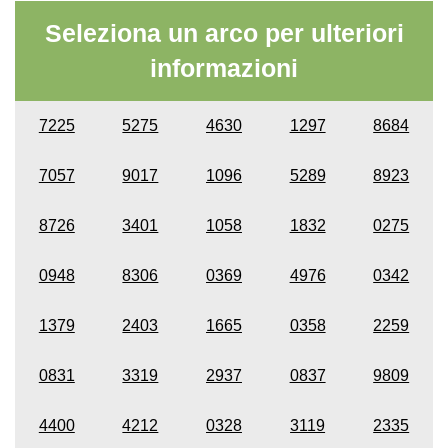
Seleziona un arco per ulteriori
informazioni
7225
5275
4630
1297
8684
7057
9017
1096
5289
8923
8726
3401
1058
1832
0275
0948
8306
0369
4976
0342
1379
2403
1665
0358
2259
0831
3319
2937
0837
9809
4400
4212
0328
3119
2335