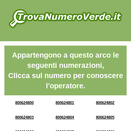
Appartengono a questo arco le
seguenti numerazioni,
Clicca sul numero per conoscere
l'operatore.
800624800
800624801
800624802
800624803
800624804
800624805