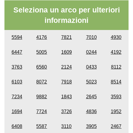
Seleziona un arco per ulteriori
informazioni
5594
4176
7821
7010
4930
6447
5005
1609
0244
4192
3763
6560
2124
0433
8112
6103
8072
7918
5023
8514
7234
9882
1843
2645
3593
1694
7724
3726
4836
1952
6408
5587
3110
3905
2467