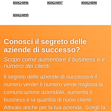
800624896
800624897
800624898
800624899
Conosci il segreto delle
aziende di successo?
Scopri come aumentare il business e il
numero dei clienti
Il segreto delle aziende di successo è il
numero verde! Il numero verde migliora la
comunicazione aziendale, aumenta il
business e la quantità di nuovi clienti.
Attivalo anche per la tua azienda. Scegli la