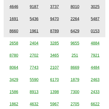
4646
9187
3737
8010
3025
1691
5436
9470
2264
5487
8660
1961
8789
6429
0153
2658
2404
3285
9655
4884
8780
2702
3465
251
7921
8064
7743
2107
8669
4484
3429
5590
6170
1879
2463
1586
8913
1398
7300
2433
1862
4632
5967
2705
6622