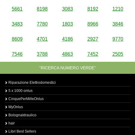
5661
8198
3083
8192
1210
3483
7780
1803
8966
3846
8609
4701
4186
2927
9770
7546
3788
4863
7452
2505
“RICERCA NUMERO VERDE”
Riparazione Elettrodomestici
5 x 1000 onlus
CinquePerMilleOnlus
MyOnlus
BolognaIdraulico
hair
Libri Best Sellers