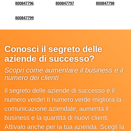
800847796
800847797
800847798
800847799
Conosci il segreto delle
aziende di successo?
Scopri come aumentare il business e il
numero dei clienti
Il segreto delle aziende di successo è il
numero verde! Il numero verde migliora la
comunicazione aziendale, aumenta il
business e la quantità di nuovi clienti.
Attivalo anche per la tua azienda. Scegli la