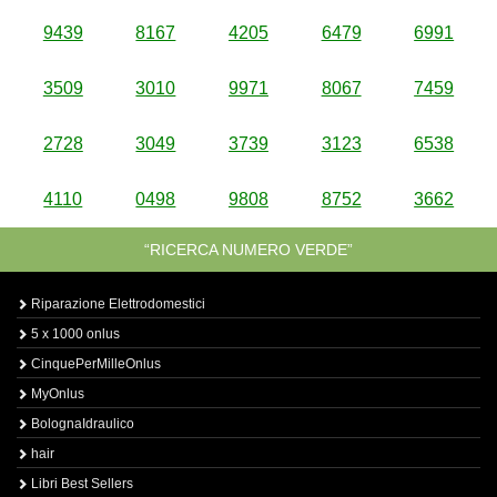
9439
8167
4205
6479
6991
3509
3010
9971
8067
7459
2728
3049
3739
3123
6538
4110
0498
9808
8752
3662
“RICERCA NUMERO VERDE”
Riparazione Elettrodomestici
5 x 1000 onlus
CinquePerMilleOnlus
MyOnlus
BolognaIdraulico
hair
Libri Best Sellers