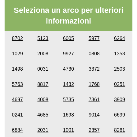
Seleziona un arco per ulteriori
informazioni
8702
5123
6005
5977
6264
1029
2008
9927
0808
1353
1498
0031
4730
3372
2503
5763
8817
1432
1768
0251
4697
4008
5735
7361
3909
0241
4685
1698
9014
6699
6884
2031
1001
2357
8261