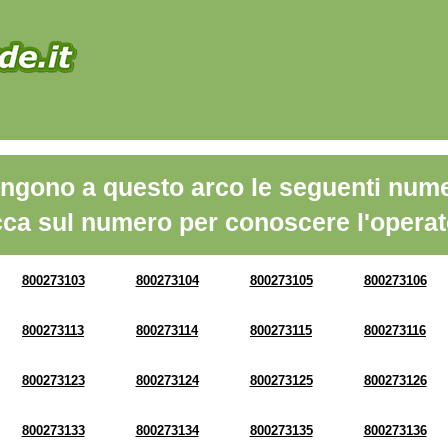
ngono a questo arco le seguenti nume
cca sul numero per conoscere l'operat
800273103
800273104
800273105
800273106
800273113
800273114
800273115
800273116
800273123
800273124
800273125
800273126
800273133
800273134
800273135
800273136