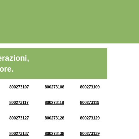
razioni,
ore.
800273107
800273108
800273109
800273117
800273118
800273119
800273127
800273128
800273129
800273137
800273138
800273139