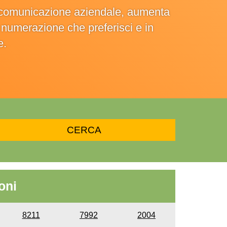
la comunicazione aziendale, aumenta
la numerazione che preferisci e in
e.
oni
8211
7992
2004