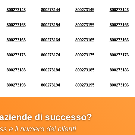
800273143
800273144
800273145
800273146
800273153
800273154
800273155
800273156
800273163
800273164
800273165
800273166
800273173
800273174
800273175
800273176
800273183
800273184
800273185
800273186
800273193
800273194
800273195
800273196
e aziende di successo?
s e il numero dei clienti