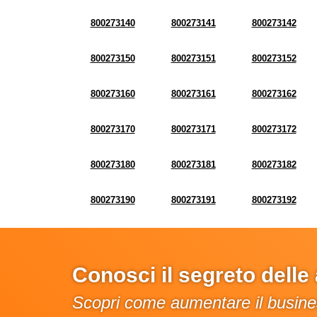
800273140
800273141
800273142
800273150
800273151
800273152
800273160
800273161
800273162
800273170
800273171
800273172
800273180
800273181
800273182
800273190
800273191
800273192
Conosci il segreto dell
Scopri come aumentare il busines