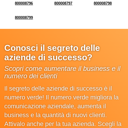
800008796
800008797
800008798
800008799
Conosci il segreto delle
aziende di successo?
Scopri come aumentare il business e il
numero dei clienti
Il segreto delle aziende di successo è il
numero verde! Il numero verde migliora la
comunicazione aziendale, aumenta il
business e la quantità di nuovi clienti.
Attivalo anche per la tua azienda. Scegli la