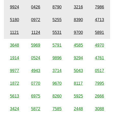
9924
0426
8790
3216
7986
5180
0972
5255
8390
4713
1121
1124
5531
9700
5891
3648
5969
5791
4585
4970
1914
0524
9896
9294
4761
9977
4943
3714
5043
0517
1872
0770
9670
8117
7995
5613
6975
8260
5925
2666
3424
5872
7585
2448
3088