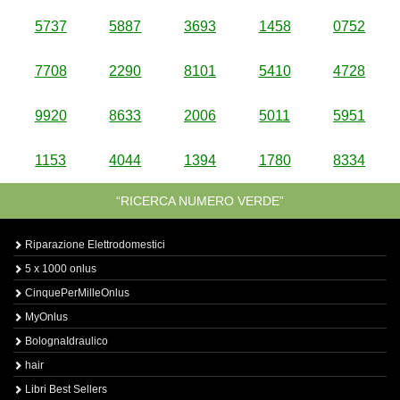
5737
5887
3693
1458
0752
7708
2290
8101
5410
4728
9920
8633
2006
5011
5951
1153
4044
1394
1780
8334
“RICERCA NUMERO VERDE”
Riparazione Elettrodomestici
5 x 1000 onlus
CinquePerMilleOnlus
MyOnlus
BolognaIdraulico
hair
Libri Best Sellers