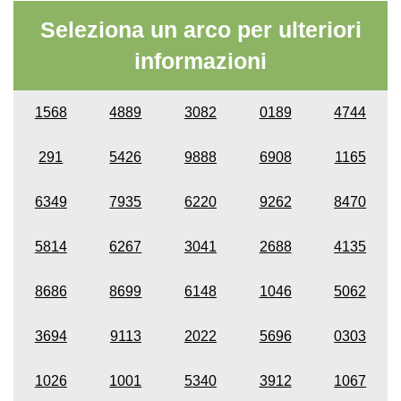
Seleziona un arco per ulteriori
informazioni
1568
4889
3082
0189
4744
291
5426
9888
6908
1165
6349
7935
6220
9262
8470
5814
6267
3041
2688
4135
8686
8699
6148
1046
5062
3694
9113
2022
5696
0303
1026
1001
5340
3912
1067