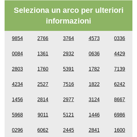
Seleziona un arco per ulteriori
informazioni
9854
2766
3764
4573
0336
0084
1361
2932
0636
4429
2803
1760
5391
1782
7139
4234
2527
7516
1822
6242
1456
2814
2977
3124
8667
5968
9011
5121
1446
6986
0296
6062
2445
2841
1600