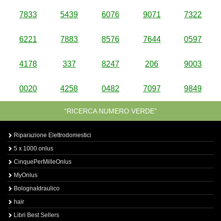
7833
5439
6076
9071
7322
6221
7883
8576
7644
0597
4178
337
8247
206
9003
0020
4258
0482
7097
9849
“RICERCA NUMERO VERDE”
Riparazione Elettrodomestici
5 x 1000 onlus
CinquePerMilleOnlus
MyOnlus
BolognaIdraulico
hair
Libri Best Sellers