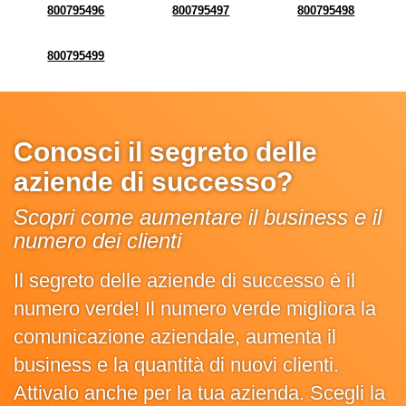
800795496
800795497
800795498
800795499
Conosci il segreto delle
aziende di successo?
Scopri come aumentare il business e il
numero dei clienti
Il segreto delle aziende di successo è il
numero verde! Il numero verde migliora la
comunicazione aziendale, aumenta il
business e la quantità di nuovi clienti.
Attivalo anche per la tua azienda. Scegli la