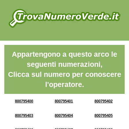
Appartengono a questo arco le
seguenti numerazioni,
Clicca sul numero per conoscere
l'operatore.
800795400
800795401
800795402
800795403
800795404
800795405