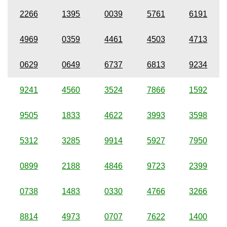
2266
1395
0039
5761
6191
4969
0359
4461
4503
4713
0629
0649
6737
6813
9234
9241
4560
3524
7866
1592
9505
1833
4622
3993
3598
5312
3285
9914
5927
7950
0899
2188
4846
9723
2399
0738
1483
0330
4766
3266
8814
4973
0707
7622
1400