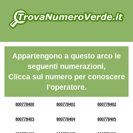
Appartengono a questo arco le
seguenti numerazioni,
Clicca sul numero per conoscere
l'operatore.
800778400
800778401
800778402
800778403
800778404
800778405