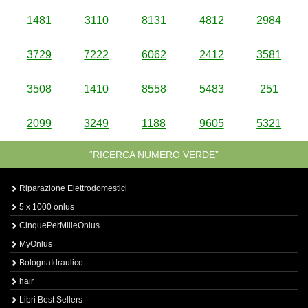
1481
3110
8131
4812
2984
3729
7222
6062
2412
3581
3508
1410
8558
5483
251
2099
3249
1188
9605
5321
“RICERCA NUMERO VERDE”
Riparazione Elettrodomestici
5 x 1000 onlus
CinquePerMilleOnlus
MyOnlus
BolognaIdraulico
hair
Libri Best Sellers