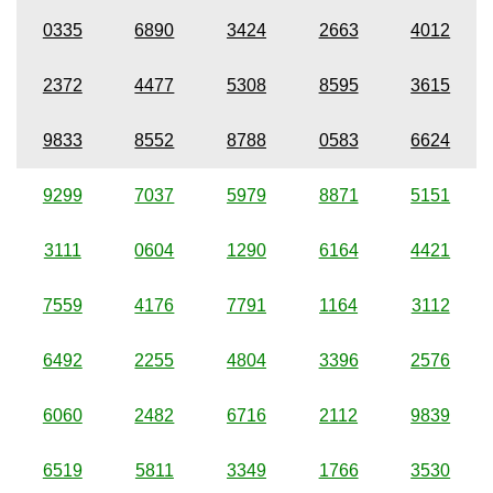
0335
6890
3424
2663
4012
2372
4477
5308
8595
3615
9833
8552
8788
0583
6624
9299
7037
5979
8871
5151
3111
0604
1290
6164
4421
7559
4176
7791
1164
3112
6492
2255
4804
3396
2576
6060
2482
6716
2112
9839
6519
5811
3349
1766
3530