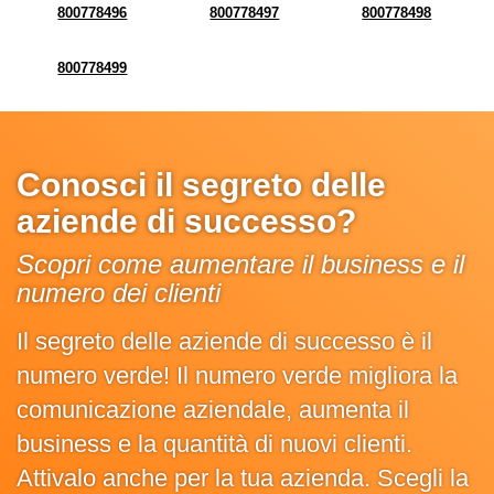
800778496
800778497
800778498
800778499
Conosci il segreto delle
aziende di successo?
Scopri come aumentare il business e il
numero dei clienti
Il segreto delle aziende di successo è il
numero verde! Il numero verde migliora la
comunicazione aziendale, aumenta il
business e la quantità di nuovi clienti.
Attivalo anche per la tua azienda. Scegli la