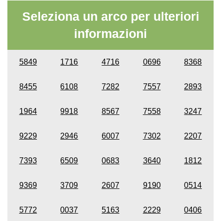
Seleziona un arco per ulteriori
informazioni
5849
1716
4716
0696
8368
8455
6108
7282
7557
2893
1964
9918
8567
7558
3247
9229
2946
6007
7302
2207
7393
6509
0683
3640
1812
9369
3709
2607
9190
0514
5772
0037
5163
2229
0406