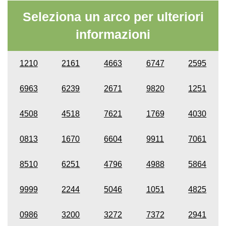
Seleziona un arco per ulteriori
informazioni
1210
2161
4663
6747
2595
6963
6239
2671
9820
1251
4508
4518
7621
1769
4030
0813
1670
6604
9911
7061
8510
6251
4796
4988
5864
9999
2244
5046
1051
4825
0986
3200
3272
7372
2941