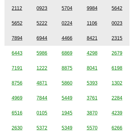
2112
0923
5704
9984
5642
5652
5222
0224
1106
0023
7894
6944
4466
8421
2315
6443
5986
6869
4298
2679
7191
1222
8875
8041
6198
8756
4871
5860
5393
1302
4969
7844
5449
3761
2284
6516
0105
1945
3870
4239
2630
5372
5349
5570
6266