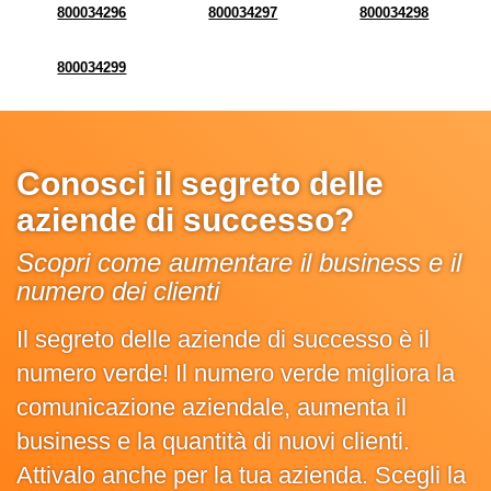
800034296
800034297
800034298
800034299
Conosci il segreto delle
aziende di successo?
Scopri come aumentare il business e il
numero dei clienti
Il segreto delle aziende di successo è il
numero verde! Il numero verde migliora la
comunicazione aziendale, aumenta il
business e la quantità di nuovi clienti.
Attivalo anche per la tua azienda. Scegli la