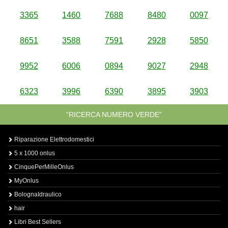
3365
1460
7688
8480
0097
8651
3588
7591
2928
5850
9952
6006
0894
9027
2948
6323
3996
6390
3895
3903
“RICERCA NUMERO VERDE”
Riparazione Elettrodomestici
5 x 1000 onlus
CinquePerMilleOnlus
MyOnlus
BolognaIdraulico
hair
Libri Best Sellers