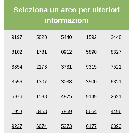
Seleziona un arco per ulteriori
informazioni
9197
5828
5440
1592
2448
8102
1781
0912
5890
8327
3854
2173
3731
9315
7521
3556
1307
3038
3500
6321
5976
1588
4975
9149
2621
1953
3463
7969
8664
4496
9227
6674
5273
0177
6393