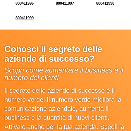
800411996
800411997
800411998
800411999
Conosci il segreto delle
aziende di successo?
Scopri come aumentare il business e il
numero dei clienti
Il segreto delle aziende di successo è il
numero verde! Il numero verde migliora la
comunicazione aziendale, aumenta il
business e la quantità di nuovi clienti.
Attivalo anche per la tua azienda. Scegli la