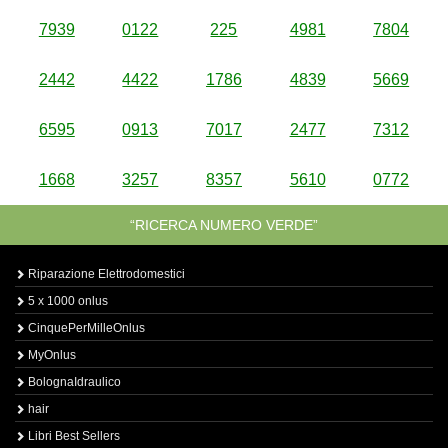
7939
0122
225
4981
7804
2442
4422
1786
4839
5669
6595
0913
7017
2477
7312
1668
3257
8357
5610
0772
“RICERCA NUMERO VERDE”
Riparazione Elettrodomestici
5 x 1000 onlus
CinquePerMilleOnlus
MyOnlus
BolognaIdraulico
hair
Libri Best Sellers