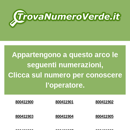
Appartengono a questo arco le
seguenti numerazioni,
Clicca sul numero per conoscere
l'operatore.
800411900
800411901
800411902
800411903
800411904
800411905