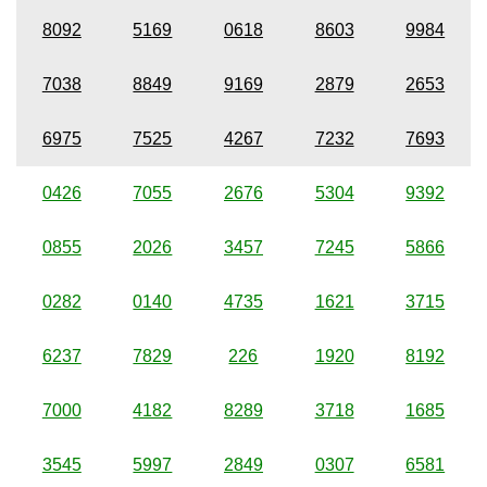
8092
5169
0618
8603
9984
7038
8849
9169
2879
2653
6975
7525
4267
7232
7693
0426
7055
2676
5304
9392
0855
2026
3457
7245
5866
0282
0140
4735
1621
3715
6237
7829
226
1920
8192
7000
4182
8289
3718
1685
3545
5997
2849
0307
6581